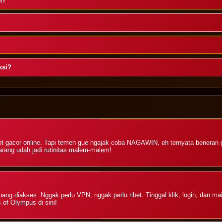
h?
ksi?
t gacor online. Tapi temen gue ngajak coba NAGAWIN, eh ternyata beneran 
arang udah jadi rutinitas malem-malem!
g diakses. Nggak perlu VPN, nggak perlu ribet. Tinggal klik, login, dan mai
 of Olympus di sini!