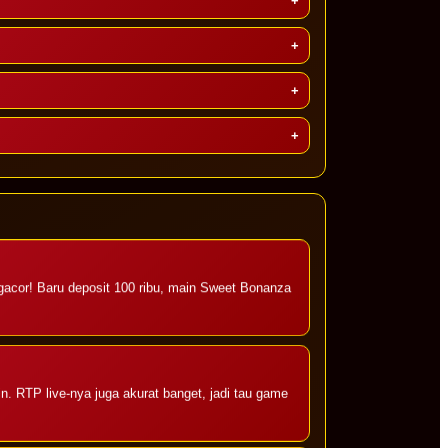
+
+
+
+
gacor! Baru deposit 100 ribu, main Sweet Bonanza
n. RTP live-nya juga akurat banget, jadi tau game