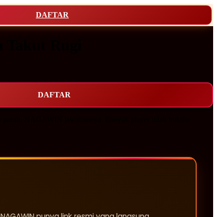
DAFTAR
 Takut Rugi
DAFTAR
g gacor parah, NAGAWIN jawabannya. Banyak player udah buktiin
, NAGAWIN punya link resmi yang langsung