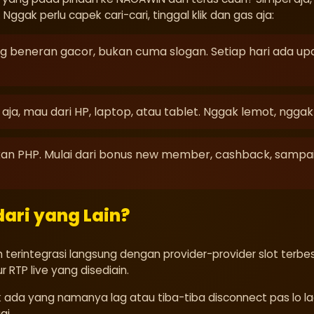
ggak perlu capek cari-cari, tinggal klik dan gas aja:
ng beneran gacor, bukan cuma slogan. Setiap hari ada upd
ja, mau dari HP, laptop, atau tablet. Nggak lemot, nggak 
kan PHP. Mulai dari bonus new member, cashback, sampai
ari yang Lain?
terintegrasi langsung dengan provider-provider slot terbesar
r RTP live yang disediain.
gak ada yang namanya lag atau tiba-tiba disconnect pas lo
gi.