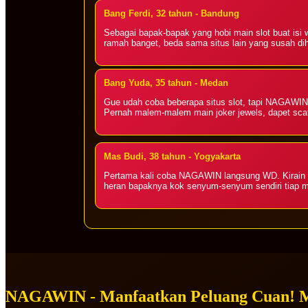
Bang Ferdi, 32 tahun - Bandung
Sebagai bapak-bapak yang hobi main slot buat is
ramah banget, beda sama situs lain yang susah di
Bang Yuda, 35 tahun - Medan
Gue udah coba beberapa situs slot, tapi NAGAWIN y
Pernah malem-malem main joker jewels, dapet scat
Mas Budi, 38 tahun - Yogyakarta
Pertama kali coba NAGAWIN langsung WD. Kirain PHP
heran bapaknya kok senyum-senyum sendiri tiap 
NAGAWIN - Manfaatkan Peluang Cuan! Ma