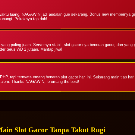
i waktu luang, NAGAWIN jadi andalan gue sekarang. Bonus new membernya g
hubungi. Pokoknya top dah!
ang paling juara. Servernya stabil, slot gacor-nya beneran gacor, dan yang
ter terus WD 2 jutaan. Mantap jiwa!
, tapi ternyata emang beneran slot gacor hari ini. Sekarang main tiap hari,
malem. Thanks NAGAWIN, lo emang the best!
in Slot Gacor Tanpa Takut Rugi