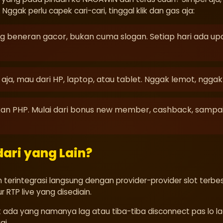
ggak perlu capek cari-cari, tinggal klik dan gas aja:
ng beneran gacor, bukan cuma slogan. Setiap hari ada upd
ja, mau dari HP, laptop, atau tablet. Nggak lemot, nggak 
kan PHP. Mulai dari bonus new member, cashback, sampai
ari yang Lain?
terintegrasi langsung dengan provider-provider slot terbesar
r RTP live yang disediain.
gak ada yang namanya lag atau tiba-tiba disconnect pas lo
gi.