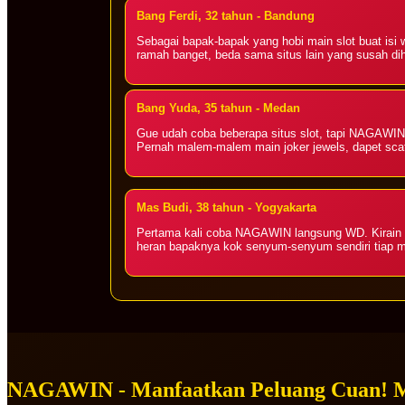
Bang Ferdi, 32 tahun - Bandung
Sebagai bapak-bapak yang hobi main slot buat is
ramah banget, beda sama situs lain yang susah di
Bang Yuda, 35 tahun - Medan
Gue udah coba beberapa situs slot, tapi NAGAWIN y
Pernah malem-malem main joker jewels, dapet scat
Mas Budi, 38 tahun - Yogyakarta
Pertama kali coba NAGAWIN langsung WD. Kirain PHP
heran bapaknya kok senyum-senyum sendiri tiap 
NAGAWIN - Manfaatkan Peluang Cuan! Ma