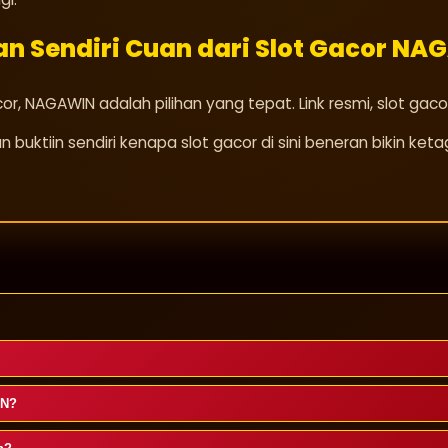
 Sendiri Cuan dari Slot Gacor NA
r, NAGAWIN adalah pilihan yang tepat. Link resmi, slot gacor 
n buktiin sendiri kenapa slot gacor di sini beneran bikin ket
IN?