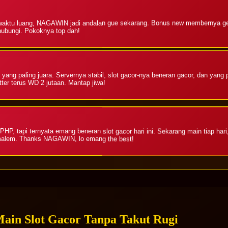
i waktu luang, NAGAWIN jadi andalan gue sekarang. Bonus new membernya g
hubungi. Pokoknya top dah!
ang paling juara. Servernya stabil, slot gacor-nya beneran gacor, dan yang
ter terus WD 2 jutaan. Mantap jiwa!
, tapi ternyata emang beneran slot gacor hari ini. Sekarang main tiap hari,
malem. Thanks NAGAWIN, lo emang the best!
in Slot Gacor Tanpa Takut Rugi