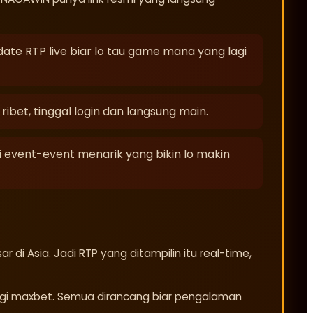
ate RTP live biar lo tau game mana yang lagi
ribet, tinggal login dan langsung main.
 event-event menarik yang bikin lo makin
 di Asia. Jadi RTP yang ditampilin itu real-time,
 lagi maxbet. Semua dirancang biar pengalaman