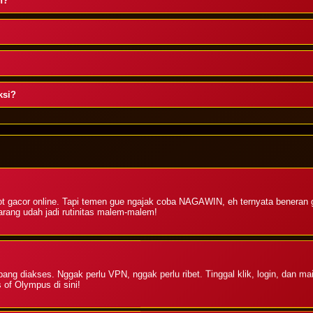
h?
ksi?
t gacor online. Tapi temen gue ngajak coba NAGAWIN, eh ternyata beneran 
arang udah jadi rutinitas malem-malem!
g diakses. Nggak perlu VPN, nggak perlu ribet. Tinggal klik, login, dan mai
 of Olympus di sini!