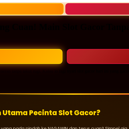
g Cuan! Main Slot Gacor Tanpa
eneran tanpa takut rugi. Kalau lo lagi nyari slot gacor hari ini yan
 Utama Pecinta Slot Gacor?
ot yang pada pindah ke NAGAWIN dan terus cuan? Simpel aja