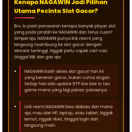
Kenapa NAGAWIN Jadi Pilihan
Utama Pecinta Slot Gacor?
Bro, lo pasti penasaran kenapa banyak player slot
yang pada pindah ke NAGAWIN dan terus cuan?
Simpel aja, NAGAWIN punya link resmi yang
langsung nyambung ke slot gacor dengan
winrate tertinggi. Nggak perlu capek cari-cari,
tinggal klik dan gas aja:
NAGAWIN kasih akses slot gacor hari ini
yang beneran gacor, bukan cuma slogan.
Setiap hari ada update RTP live biar lo tau
game mana yang lagi panas-panasnya.
Link resmi NAGAWIN bisa diakses dari mana
aja, mau dari HP, laptop, atau tablet. Nggak
lemot, nggak ribet, tinggal login dan
langsung main.