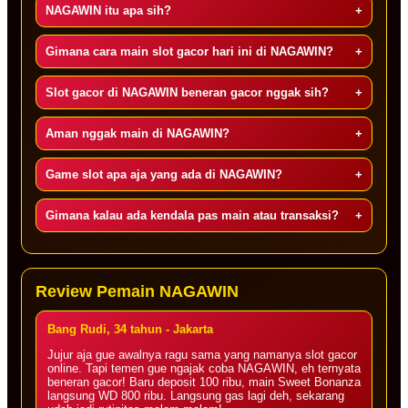
NAGAWIN itu apa sih?
+
Gimana cara main slot gacor hari ini di NAGAWIN?
+
Slot gacor di NAGAWIN beneran gacor nggak sih?
+
Aman nggak main di NAGAWIN?
+
Game slot apa aja yang ada di NAGAWIN?
+
Gimana kalau ada kendala pas main atau transaksi?
+
Review Pemain NAGAWIN
Bang Rudi, 34 tahun - Jakarta
Jujur aja gue awalnya ragu sama yang namanya slot gacor
online. Tapi temen gue ngajak coba NAGAWIN, eh ternyata
beneran gacor! Baru deposit 100 ribu, main Sweet Bonanza
langsung WD 800 ribu. Langsung gas lagi deh, sekarang
udah jadi rutinitas malem-malem!