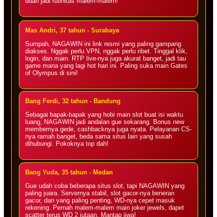
Mas Andri, 37 tahun - Surabaya
Sumpah, NAGAWIN ini link resmi yang paling gampang
diakses. Nggak perlu VPN, nggak perlu ribet. Tinggal klik,
login, dan main. RTP live-nya juga akurat banget, jadi tau
game mana yang lagi hot hari ini. Paling suka main Gates
of Olympus di sini!
Bang Ferdi, 32 tahun - Bandung
Sebagai bapak-bapak yang hobi main slot buat isi waktu
luang, NAGAWIN jadi andalan gue sekarang. Bonus new
membernya gede, cashbacknya juga nyata. Pelayanan CS-
nya ramah banget, beda sama situs lain yang susah
dihubungi. Pokoknya top dah!
Bang Yuda, 35 tahun - Medan
Gue udah coba beberapa situs slot, tapi NAGAWIN yang
paling juara. Servernya stabil, slot gacor-nya beneran
gacor, dan yang paling penting, WD-nya cepet masuk
rekening. Pernah malem-malem main joker jewels, dapet
scatter terus WD 2 jutaan. Mantap jiwa!