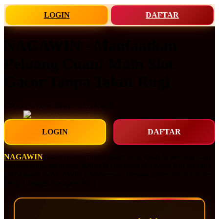
LOGIN
DAFTAR
NAGAWIN - Manfaatkan
Peluang Cuan! Main Slot
Gacor Tanpa Takut Rugi
GRATIS
Akses Resmi NAGAWIN
LOGIN
DAFTAR
NAGAWIN
adalah platform slot gacor yang kasih lo peluang cuan
beneran tanpa takut rugi. Kalau lo lagi nyari slot gacor hari ini yang
gacor parah, NAGAWIN jawabannya. Banyak player udah buktiin
sendiri, tinggal gas aja bosku!