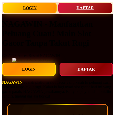
LOGIN
DAFTAR
NAGAWIN - Manfaatkan
Peluang Cuan! Main Slot
Gacor Tanpa Takut Rugi
GRATIS
Akses Resmi NAGAWIN
LOGIN
DAFTAR
NAGAWIN
adalah platform slot gacor yang kasih lo peluang cuan
beneran tanpa takut rugi. Kalau lo lagi nyari slot gacor hari ini yang
gacor parah, NAGAWIN jawabannya. Banyak player udah buktiin
sendiri, tinggal gas aja bosku!