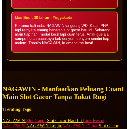
Mas Budi, 38 tahun - Yogyakarta
Pertama kali coba NAGAWIN langsung WD. Kirain PHP,
tapi ternyata emang beneran slot gacor hari ini. Sekarang
main tiap hari, modal kecil tapi cuan terus. Anak gue aja
sampe heran bapaknya kok senyum-senyum sendiri tiap
malem. Thanks NAGAWIN, lo emang the best!
NAGAWIN - Manfaatkan Peluang Cuan!
Main Slot Gacor Tanpa Takut Rugi
Trending Tags
NAGAWIN
Slot Gacor
Slot Gacor Hari Ini
Link Resmi
NAGAWIN
NAGAWIN Login
NAGAWIN Daftar
Slot Gacor