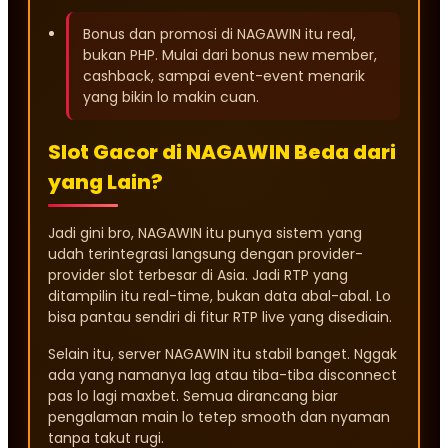
Bonus dan promosi di NAGAWIN itu real,
bukan PHP. Mulai dari bonus new member,
cashback, sampai event-event menarik
yang bikin lo makin cuan.
Slot Gacor di NAGAWIN Beda dari
yang Lain?
Jadi gini bro, NAGAWIN itu punya sistem yang
udah terintegrasi langsung dengan provider-
provider slot terbesar di Asia. Jadi RTP yang
ditampilin itu real-time, bukan data abal-abal. Lo
bisa pantau sendiri di fitur RTP live yang disediain.
Selain itu, server NAGAWIN itu stabil banget. Nggak
ada yang namanya lag atau tiba-tiba disconnect
pas lo lagi maxbet. Semua dirancang biar
pengalaman main lo tetep smooth dan nyaman
tanpa takut rugi.