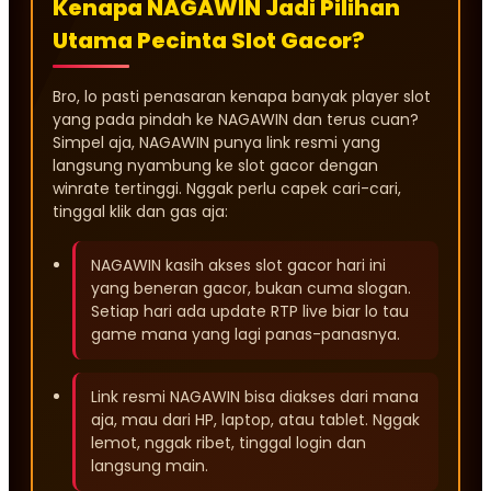
Kenapa NAGAWIN Jadi Pilihan
Utama Pecinta Slot Gacor?
Bro, lo pasti penasaran kenapa banyak player slot
yang pada pindah ke NAGAWIN dan terus cuan?
Simpel aja, NAGAWIN punya link resmi yang
langsung nyambung ke slot gacor dengan
winrate tertinggi. Nggak perlu capek cari-cari,
tinggal klik dan gas aja:
NAGAWIN kasih akses slot gacor hari ini
yang beneran gacor, bukan cuma slogan.
Setiap hari ada update RTP live biar lo tau
game mana yang lagi panas-panasnya.
Link resmi NAGAWIN bisa diakses dari mana
aja, mau dari HP, laptop, atau tablet. Nggak
lemot, nggak ribet, tinggal login dan
langsung main.