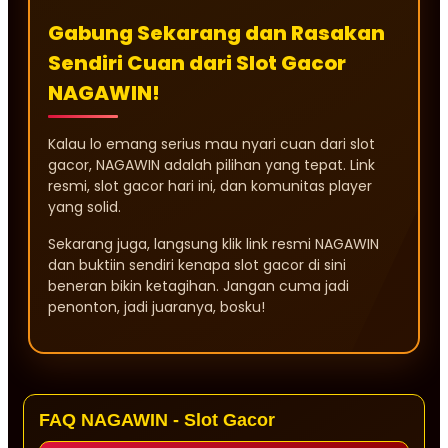
Gabung Sekarang dan Rasakan
Sendiri Cuan dari Slot Gacor
NAGAWIN!
Kalau lo emang serius mau nyari cuan dari slot
gacor, NAGAWIN adalah pilihan yang tepat. Link
resmi, slot gacor hari ini, dan komunitas player
yang solid.
Sekarang juga, langsung klik link resmi NAGAWIN
dan buktiin sendiri kenapa slot gacor di sini
beneran bikin ketagihan. Jangan cuma jadi
penonton, jadi juaranya, bosku!
FAQ NAGAWIN - Slot Gacor