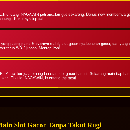
i waktu luang, NAGAWIN jadi andalan gue sekarang. Bonus new membernya g
hubungi. Pokoknya top dah!
ang paling juara. Servernya stabil, slot gacor-nya beneran gacor, dan yang
ter terus WD 2 jutaan. Mantap jiwa!
, tapi ternyata emang beneran slot gacor hari ini. Sekarang main tiap hari,
malem. Thanks NAGAWIN, lo emang the best!
in Slot Gacor Tanpa Takut Rugi