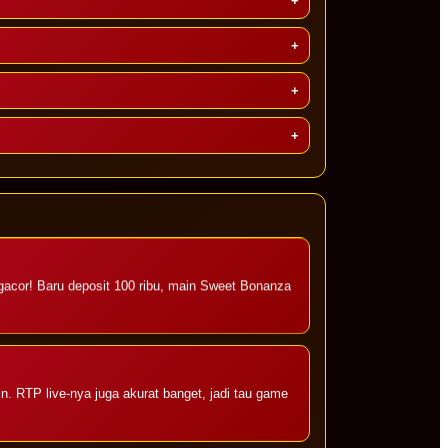
+
+
+
+
gacor! Baru deposit 100 ribu, main Sweet Bonanza
n. RTP live-nya juga akurat banget, jadi tau game