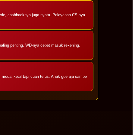
ede, cashbacknya juga nyata. Pelayanan CS-nya
 paling penting, WD-nya cepet masuk rekening.
 modal kecil tapi cuan terus. Anak gue aja sampe