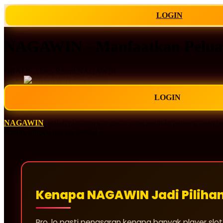
LOGIN
NAGAWIN - Manfaatkan Peluan
GRATIS
Akses Resmi NAGAWIN
LOGIN
NAGAWIN
adalah platform slot gacor yang kasih lo peluang cuan b
sendiri, tinggal gas aja bosku!
Kenapa NAGAWIN Jadi Pilihan
Bro, lo pasti penasaran kenapa banyak player sl