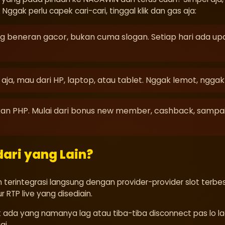
ggak perlu capek cari-cari, tinggal klik dan gas aja:
ng beneran gacor, bukan cuma slogan. Setiap hari ada upd
ja, mau dari HP, laptop, atau tablet. Nggak lemot, nggak 
kan PHP. Mulai dari bonus new member, cashback, sampai
ari yang Lain?
terintegrasi langsung dengan provider-provider slot terbesar
r RTP live yang disediain.
gak ada yang namanya lag atau tiba-tiba disconnect pas lo
gi.