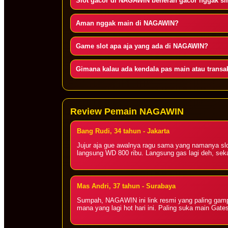
Slot gacor di NAGAWIN beneran gacor nggak si
Aman nggak main di NAGAWIN?
Game slot apa aja yang ada di NAGAWIN?
Gimana kalau ada kendala pas main atau transa
Review Pemain NAGAWIN
Bang Rudi, 34 tahun - Jakarta
Jujur aja gue awalnya ragu sama yang namanya slo
langsung WD 800 ribu. Langsung gas lagi deh, sek
Mas Andri, 37 tahun - Surabaya
Sumpah, NAGAWIN ini link resmi yang paling gampan
mana yang lagi hot hari ini. Paling suka main Gates