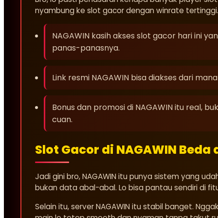
nyambung ke slot gacor dengan winrate tertinggi. N
NAGAWIN kasih akses slot gacor hari ini ya
panas-panasnya.
Link resmi NAGAWIN bisa diakses dari mana a
Bonus dan promosi di NAGAWIN itu real, bu
cuan.
Slot Gacor di NAGAWIN Beda d
Jadi gini bro, NAGAWIN itu punya sistem yang udah 
bukan data abal-abal. Lo bisa pantau sendiri di fitu
Selain itu, server NAGAWIN itu stabil banget. Ng
main lo tetep smooth dan nyaman tanpa takut ru