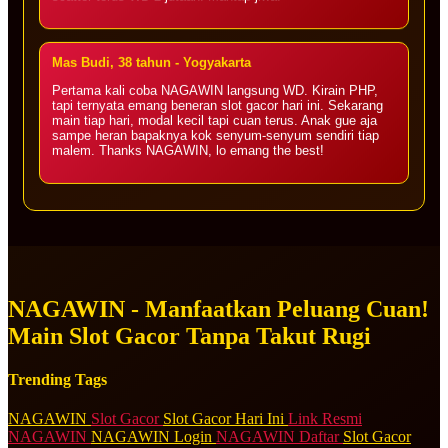
Mas Budi, 38 tahun - Yogyakarta
Pertama kali coba NAGAWIN langsung WD. Kirain PHP,
tapi ternyata emang beneran slot gacor hari ini. Sekarang
main tiap hari, modal kecil tapi cuan terus. Anak gue aja
sampe heran bapaknya kok senyum-senyum sendiri tiap
malem. Thanks NAGAWIN, lo emang the best!
NAGAWIN - Manfaatkan Peluang Cuan!
Main Slot Gacor Tanpa Takut Rugi
Trending Tags
NAGAWIN
Slot Gacor
Slot Gacor Hari Ini
Link Resmi
NAGAWIN
NAGAWIN Login
NAGAWIN Daftar
Slot Gacor