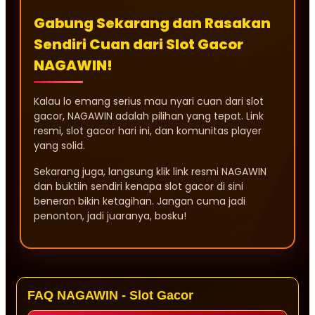
Gabung Sekarang dan Rasakan
Sendiri Cuan dari Slot Gacor
NAGAWIN!
Kalau lo emang serius mau nyari cuan dari slot
gacor, NAGAWIN adalah pilihan yang tepat. Link
resmi, slot gacor hari ini, dan komunitas player
yang solid.
Sekarang juga, langsung klik link resmi NAGAWIN
dan buktiin sendiri kenapa slot gacor di sini
beneran bikin ketagihan. Jangan cuma jadi
penonton, jadi juaranya, bosku!
FAQ NAGAWIN - Slot Gacor