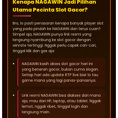
Kenapa NAGAWIN Jadi Pilihan
Utama Pecinta Slot Gacor?
Bro, lo pasti penasaran kenapa banyak player slot
yang pada pindah ke NAGAWIN dan terus cuan?
Simpel aja, NAGAWIN punya link resmi yang
langsung nyambung ke slot gacor dengan
winrate tertinggi. Nggak perlu capek cari-cari,
tinggal klik dan gas aja:
NAGAWIN kasih akses slot gacor hari ini
yang beneran gacor, bukan cuma slogan.
Setiap hari ada update RTP live biar lo tau
game mana yang lagi panas-panasnya.
Link resmi NAGAWIN bisa diakses dari mana
aja, mau dari HP, laptop, atau tablet. Nggak
lemot, nggak ribet, tinggal login dan
langsung main.