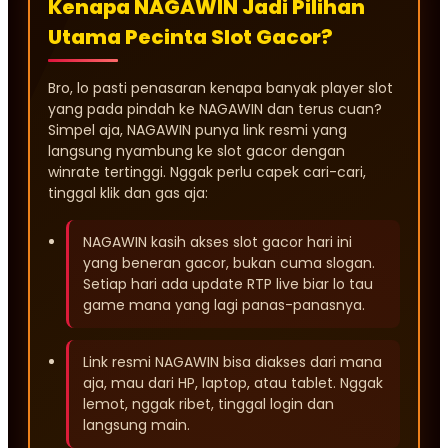
Kenapa NAGAWIN Jadi Pilihan
Utama Pecinta Slot Gacor?
Bro, lo pasti penasaran kenapa banyak player slot
yang pada pindah ke NAGAWIN dan terus cuan?
Simpel aja, NAGAWIN punya link resmi yang
langsung nyambung ke slot gacor dengan
winrate tertinggi. Nggak perlu capek cari-cari,
tinggal klik dan gas aja:
NAGAWIN kasih akses slot gacor hari ini
yang beneran gacor, bukan cuma slogan.
Setiap hari ada update RTP live biar lo tau
game mana yang lagi panas-panasnya.
Link resmi NAGAWIN bisa diakses dari mana
aja, mau dari HP, laptop, atau tablet. Nggak
lemot, nggak ribet, tinggal login dan
langsung main.