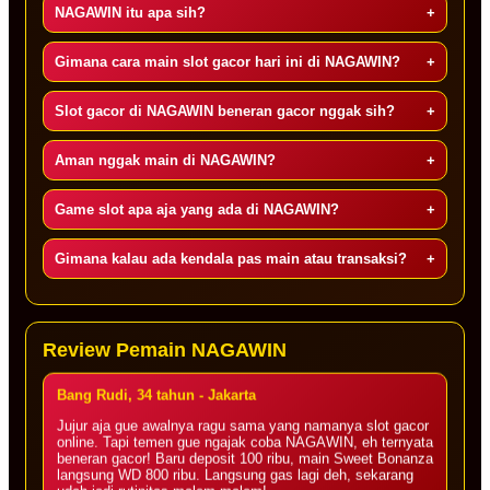
NAGAWIN itu apa sih?
+
Gimana cara main slot gacor hari ini di NAGAWIN?
+
Slot gacor di NAGAWIN beneran gacor nggak sih?
+
Aman nggak main di NAGAWIN?
+
Game slot apa aja yang ada di NAGAWIN?
+
Gimana kalau ada kendala pas main atau transaksi?
+
Review Pemain NAGAWIN
Bang Rudi, 34 tahun - Jakarta
Jujur aja gue awalnya ragu sama yang namanya slot gacor
online. Tapi temen gue ngajak coba NAGAWIN, eh ternyata
beneran gacor! Baru deposit 100 ribu, main Sweet Bonanza
langsung WD 800 ribu. Langsung gas lagi deh, sekarang
udah jadi rutinitas malem-malem!