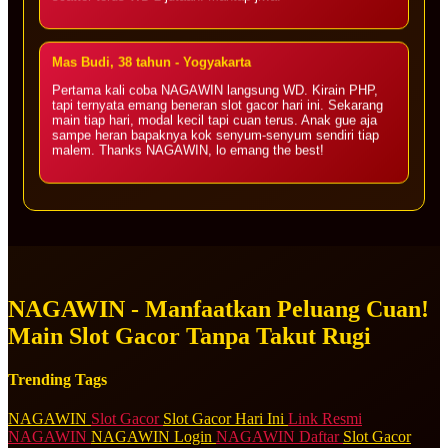
Mas Budi, 38 tahun - Yogyakarta
Pertama kali coba NAGAWIN langsung WD. Kirain PHP,
tapi ternyata emang beneran slot gacor hari ini. Sekarang
main tiap hari, modal kecil tapi cuan terus. Anak gue aja
sampe heran bapaknya kok senyum-senyum sendiri tiap
malem. Thanks NAGAWIN, lo emang the best!
NAGAWIN - Manfaatkan Peluang Cuan!
Main Slot Gacor Tanpa Takut Rugi
Trending Tags
NAGAWIN
Slot Gacor
Slot Gacor Hari Ini
Link Resmi
NAGAWIN
NAGAWIN Login
NAGAWIN Daftar
Slot Gacor