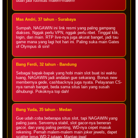
Mas Andri, 37 tahun - Surabaya
Sumpah, NAGAWIN ini link resmi yang paling gampang
diakses. Nggak perlu VPN, nggak perlu ribet. Tinggal klik,
login, dan main. RTP live-nya juga akurat banget, jadi tau
game mana yang lagi hot hari ini. Paling suka main Gates
of Olympus di sini!
Bang Ferdi, 32 tahun - Bandung
Sebagai bapak-bapak yang hobi main slot buat isi waktu
luang, NAGAWIN jadi andalan gue sekarang. Bonus new
membernya gede, cashbacknya juga nyata. Pelayanan CS-
nya ramah banget, beda sama situs lain yang susah
dihubungi. Pokoknya top dah!
Bang Yuda, 35 tahun - Medan
Gue udah coba beberapa situs slot, tapi NAGAWIN yang
paling juara. Servernya stabil, slot gacor-nya beneran
gacor, dan yang paling penting, WD-nya cepet masuk
rekening. Pernah malem-malem main joker jewels, dapet
scatter terus WD 2 jutaan. Mantap jiwa!