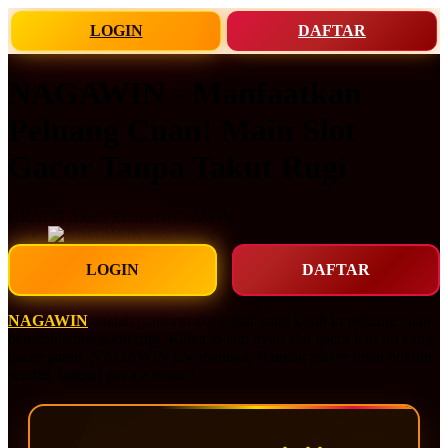
LOGIN
DAFTAR
NAGAWIN - Manfaatkan
Peluang Cuan! Main Slot
Gacor Tanpa Takut Rugi
GRATIS
Akses Resmi NAGAWIN
LOGIN
DAFTAR
NAGAWIN
adalah platform slot gacor yang kasih lo peluang cuan
beneran tanpa takut rugi. Kalau lo lagi nyari slot gacor hari ini yang
gacor parah, NAGAWIN jawabannya. Banyak player udah buktiin
sendiri, tinggal gas aja bosku!