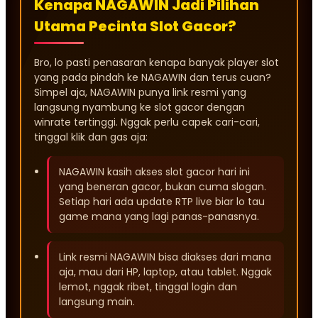
Kenapa NAGAWIN Jadi Pilihan
Utama Pecinta Slot Gacor?
Bro, lo pasti penasaran kenapa banyak player slot
yang pada pindah ke NAGAWIN dan terus cuan?
Simpel aja, NAGAWIN punya link resmi yang
langsung nyambung ke slot gacor dengan
winrate tertinggi. Nggak perlu capek cari-cari,
tinggal klik dan gas aja:
NAGAWIN kasih akses slot gacor hari ini
yang beneran gacor, bukan cuma slogan.
Setiap hari ada update RTP live biar lo tau
game mana yang lagi panas-panasnya.
Link resmi NAGAWIN bisa diakses dari mana
aja, mau dari HP, laptop, atau tablet. Nggak
lemot, nggak ribet, tinggal login dan
langsung main.