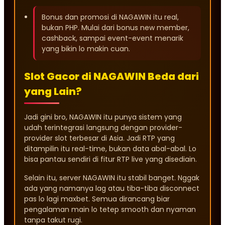
Bonus dan promosi di NAGAWIN itu real,
bukan PHP. Mulai dari bonus new member,
cashback, sampai event-event menarik
yang bikin lo makin cuan.
Slot Gacor di NAGAWIN Beda dari
yang Lain?
Jadi gini bro, NAGAWIN itu punya sistem yang
udah terintegrasi langsung dengan provider-
provider slot terbesar di Asia. Jadi RTP yang
ditampilin itu real-time, bukan data abal-abal. Lo
bisa pantau sendiri di fitur RTP live yang disediain.
Selain itu, server NAGAWIN itu stabil banget. Nggak
ada yang namanya lag atau tiba-tiba disconnect
pas lo lagi maxbet. Semua dirancang biar
pengalaman main lo tetep smooth dan nyaman
tanpa takut rugi.