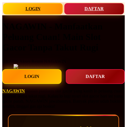
LOGIN
DAFTAR
NAGAWIN - Manfaatkan
Peluang Cuan! Main Slot
Gacor Tanpa Takut Rugi
GRATIS
Akses Resmi NAGAWIN
LOGIN
DAFTAR
NAGAWIN
adalah platform slot gacor yang kasih lo peluang cuan
beneran tanpa takut rugi. Kalau lo lagi nyari slot gacor hari ini yang
gacor parah, NAGAWIN jawabannya. Banyak player udah buktiin
sendiri, tinggal gas aja bosku!