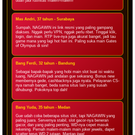
Mas Andri, 37 tahun - Surabaya
Sumpah, NAGAWIN ini link resmi yang paling gampang
diakses. Nggak perlu VPN, nggak perlu ribet. Tinggal klik,
login, dan main. RTP live-nya juga akurat banget, jadi tau
game mana yang lagi hot hari ini. Paling suka main Gates
of Olympus di sini!
Bang Ferdi, 32 tahun - Bandung
Sebagai bapak-bapak yang hobi main slot buat isi waktu
luang, NAGAWIN jadi andalan gue sekarang. Bonus new
membernya gede, cashbacknya juga nyata. Pelayanan CS-
nya ramah banget, beda sama situs lain yang susah
dihubungi. Pokoknya top dah!
Bang Yuda, 35 tahun - Medan
Gue udah coba beberapa situs slot, tapi NAGAWIN yang
paling juara. Servernya stabil, slot gacor-nya beneran
gacor, dan yang paling penting, WD-nya cepet masuk
rekening. Pernah malem-malem main joker jewels, dapet
scatter terus WD 2 jutaan. Mantap jiwa!