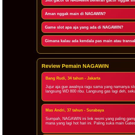
Slot gacor di NAGAWIN beneran gacor nggak si
Aman nggak main di NAGAWIN?
Game slot apa aja yang ada di NAGAWIN?
Gimana kalau ada kendala pas main atau transa
Review Pemain NAGAWIN
Bang Rudi, 34 tahun - Jakarta
Jujur aja gue awalnya ragu sama yang namanya slo
langsung WD 800 ribu. Langsung gas lagi deh, sek
Mas Andri, 37 tahun - Surabaya
Sumpah, NAGAWIN ini link resmi yang paling gampan
mana yang lagi hot hari ini. Paling suka main Gates