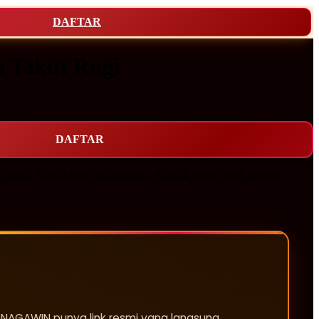
DAFTAR
 Takut Rugi
DAFTAR
g gacor parah, NAGAWIN jawabannya. Banyak player udah buktiin
, NAGAWIN punya link resmi yang langsung