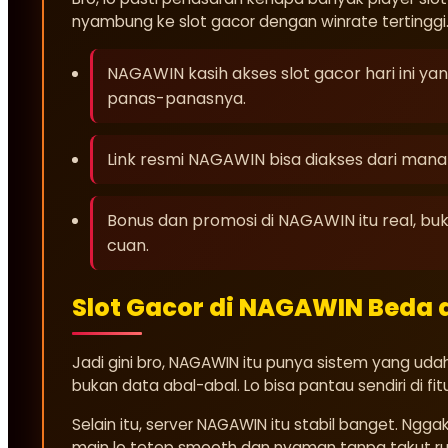
nyambung ke slot gacor dengan winrate tertinggi. N
NAGAWIN kasih akses slot gacor hari ini ya
panas-panasnya.
Link resmi NAGAWIN bisa diakses dari mana a
Bonus dan promosi di NAGAWIN itu real, bu
cuan.
Slot Gacor di NAGAWIN Beda d
Jadi gini bro, NAGAWIN itu punya sistem yang udah 
bukan data abal-abal. Lo bisa pantau sendiri di fitu
Selain itu, server NAGAWIN itu stabil banget. Ng
main lo tetep smooth dan nyaman tanpa takut ru