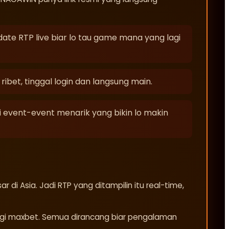
ate RTP live biar lo tau game mana yang lagi
ribet, tinggal login dan langsung main.
 event-event menarik yang bikin lo makin
 di Asia. Jadi RTP yang ditampilin itu real-time,
 lagi maxbet. Semua dirancang biar pengalaman