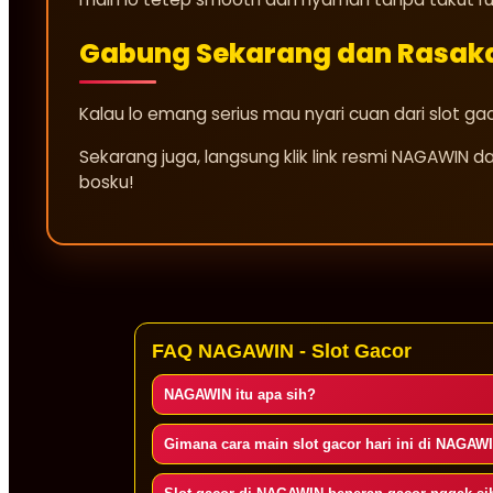
Gabung Sekarang dan Rasakan
Kalau lo emang serius mau nyari cuan dari slot gaco
Sekarang juga, langsung klik link resmi NAGAWIN da
bosku!
FAQ NAGAWIN - Slot Gacor
NAGAWIN itu apa sih?
Gimana cara main slot gacor hari ini di NAGAW