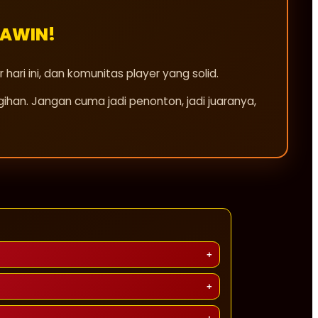
GAWIN!
hari ini, dan komunitas player yang solid.
agihan. Jangan cuma jadi penonton, jadi juaranya,
+
+