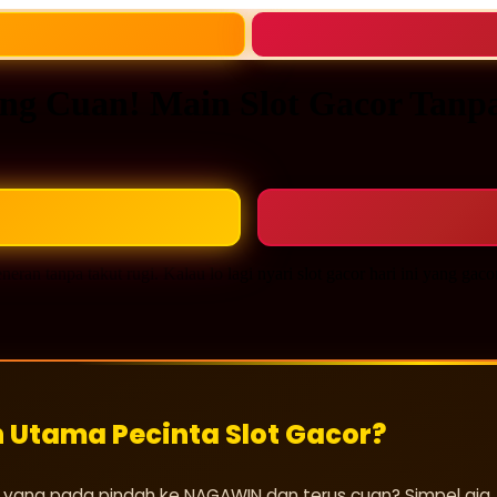
g Cuan! Main Slot Gacor Tanpa
eneran tanpa takut rugi. Kalau lo lagi nyari slot gacor hari ini yan
 Utama Pecinta Slot Gacor?
ot yang pada pindah ke NAGAWIN dan terus cuan? Simpel aja