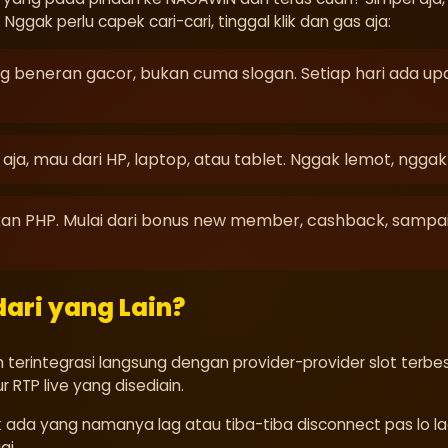
ggak perlu capek cari-cari, tinggal klik dan gas aja:
ng beneran gacor, bukan cuma slogan. Setiap hari ada upd
ja, mau dari HP, laptop, atau tablet. Nggak lemot, nggak 
kan PHP. Mulai dari bonus new member, cashback, sampai
ari yang Lain?
terintegrasi langsung dengan provider-provider slot terbesar
r RTP live yang disediain.
gak ada yang namanya lag atau tiba-tiba disconnect pas lo
gi.