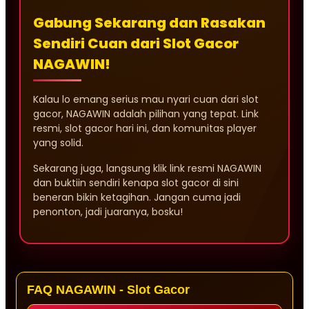
Gabung Sekarang dan Rasakan
Sendiri Cuan dari Slot Gacor
NAGAWIN!
Kalau lo emang serius mau nyari cuan dari slot
gacor, NAGAWIN adalah pilihan yang tepat. Link
resmi, slot gacor hari ini, dan komunitas player
yang solid.
Sekarang juga, langsung klik link resmi NAGAWIN
dan buktiin sendiri kenapa slot gacor di sini
beneran bikin ketagihan. Jangan cuma jadi
penonton, jadi juaranya, bosku!
FAQ NAGAWIN - Slot Gacor