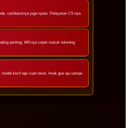
ede, cashbacknya juga nyata. Pelayanan CS-nya
 paling penting, WD-nya cepet masuk rekening.
 modal kecil tapi cuan terus. Anak gue aja sampe