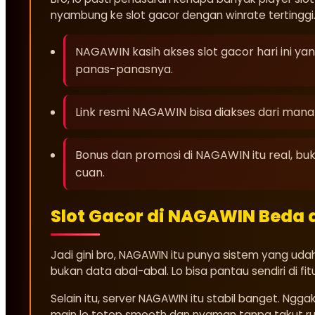
nyambung ke slot gacor dengan winrate tertinggi. N
NAGAWIN kasih akses slot gacor hari ini ya
panas-panasnya.
Link resmi NAGAWIN bisa diakses dari mana a
Bonus dan promosi di NAGAWIN itu real, bu
cuan.
Slot Gacor di NAGAWIN Beda d
Jadi gini bro, NAGAWIN itu punya sistem yang udah 
bukan data abal-abal. Lo bisa pantau sendiri di fitu
Selain itu, server NAGAWIN itu stabil banget. Ng
main lo tetep smooth dan nyaman tanpa takut ru