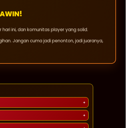
GAWIN!
hari ini, dan komunitas player yang solid.
agihan. Jangan cuma jadi penonton, jadi juaranya,
+
+