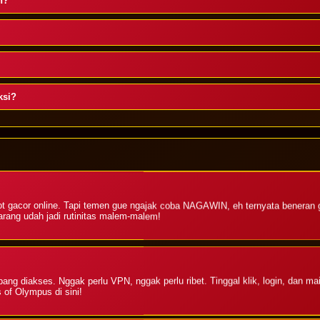
h?
ksi?
t gacor online. Tapi temen gue ngajak coba NAGAWIN, eh ternyata beneran 
arang udah jadi rutinitas malem-malem!
g diakses. Nggak perlu VPN, nggak perlu ribet. Tinggal klik, login, dan mai
 of Olympus di sini!