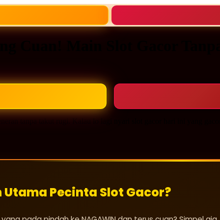
g Cuan! Main Slot Gacor Tanpa
eneran tanpa takut rugi. Kalau lo lagi nyari slot gacor hari ini yan
 Utama Pecinta Slot Gacor?
ot yang pada pindah ke NAGAWIN dan terus cuan? Simpel aja