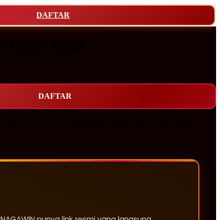
DAFTAR
 Takut Rugi
DAFTAR
g gacor parah, NAGAWIN jawabannya. Banyak player udah buktiin
, NAGAWIN punya link resmi yang langsung