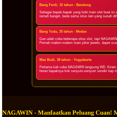
Bang Ferdi, 32 tahun - Bandung
Sebagai bapak-bapak yang hobi main slot buat is
ramah banget, beda sama situs lain yang susah di
Bang Yuda, 35 tahun - Medan
Gue udah coba beberapa situs slot, tapi NAGAWIN y
Pernah malem-malem main joker jewels, dapet scat
Mas Budi, 38 tahun - Yogyakarta
Pertama kali coba NAGAWIN langsung WD. Kirain PHP
heran bapaknya kok senyum-senyum sendiri tiap 
NAGAWIN - Manfaatkan Peluang Cuan! Ma