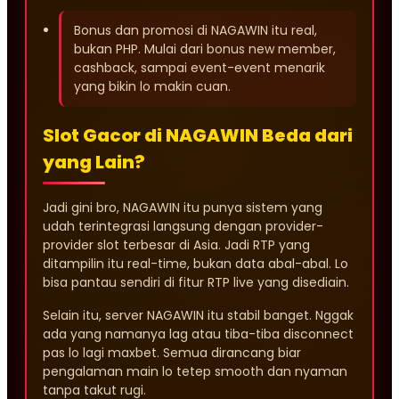
Bonus dan promosi di NAGAWIN itu real,
bukan PHP. Mulai dari bonus new member,
cashback, sampai event-event menarik
yang bikin lo makin cuan.
Slot Gacor di NAGAWIN Beda dari
yang Lain?
Jadi gini bro, NAGAWIN itu punya sistem yang
udah terintegrasi langsung dengan provider-
provider slot terbesar di Asia. Jadi RTP yang
ditampilin itu real-time, bukan data abal-abal. Lo
bisa pantau sendiri di fitur RTP live yang disediain.
Selain itu, server NAGAWIN itu stabil banget. Nggak
ada yang namanya lag atau tiba-tiba disconnect
pas lo lagi maxbet. Semua dirancang biar
pengalaman main lo tetep smooth dan nyaman
tanpa takut rugi.