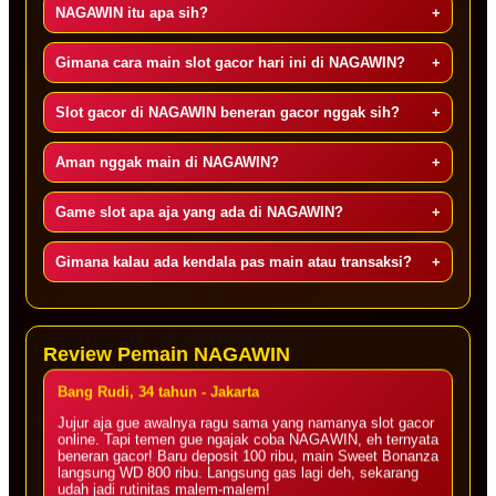
NAGAWIN itu apa sih?
+
Gimana cara main slot gacor hari ini di NAGAWIN?
+
Slot gacor di NAGAWIN beneran gacor nggak sih?
+
Aman nggak main di NAGAWIN?
+
Game slot apa aja yang ada di NAGAWIN?
+
Gimana kalau ada kendala pas main atau transaksi?
+
Review Pemain NAGAWIN
Bang Rudi, 34 tahun - Jakarta
Jujur aja gue awalnya ragu sama yang namanya slot gacor
online. Tapi temen gue ngajak coba NAGAWIN, eh ternyata
beneran gacor! Baru deposit 100 ribu, main Sweet Bonanza
langsung WD 800 ribu. Langsung gas lagi deh, sekarang
udah jadi rutinitas malem-malem!