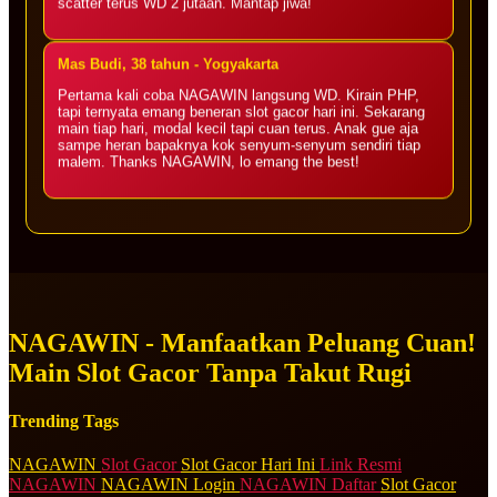
scatter terus WD 2 jutaan. Mantap jiwa!
Mas Budi, 38 tahun - Yogyakarta
Pertama kali coba NAGAWIN langsung WD. Kirain PHP,
tapi ternyata emang beneran slot gacor hari ini. Sekarang
main tiap hari, modal kecil tapi cuan terus. Anak gue aja
sampe heran bapaknya kok senyum-senyum sendiri tiap
malem. Thanks NAGAWIN, lo emang the best!
NAGAWIN - Manfaatkan Peluang Cuan!
Main Slot Gacor Tanpa Takut Rugi
Trending Tags
NAGAWIN
Slot Gacor
Slot Gacor Hari Ini
Link Resmi
NAGAWIN
NAGAWIN Login
NAGAWIN Daftar
Slot Gacor