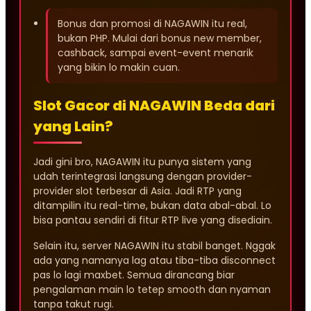
Bonus dan promosi di NAGAWIN itu real,
bukan PHP. Mulai dari bonus new member,
cashback, sampai event-event menarik
yang bikin lo makin cuan.
Slot Gacor di NAGAWIN Beda dari
yang Lain?
Jadi gini bro, NAGAWIN itu punya sistem yang
udah terintegrasi langsung dengan provider-
provider slot terbesar di Asia. Jadi RTP yang
ditampilin itu real-time, bukan data abal-abal. Lo
bisa pantau sendiri di fitur RTP live yang disediain.
Selain itu, server NAGAWIN itu stabil banget. Nggak
ada yang namanya lag atau tiba-tiba disconnect
pas lo lagi maxbet. Semua dirancang biar
pengalaman main lo tetep smooth dan nyaman
tanpa takut rugi.