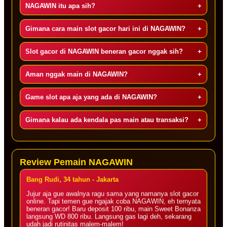
NAGAWIN itu apa sih?
+
Gimana cara main slot gacor hari ini di NAGAWIN?
+
Slot gacor di NAGAWIN beneran gacor nggak sih?
+
Aman nggak main di NAGAWIN?
+
Game slot apa aja yang ada di NAGAWIN?
+
Gimana kalau ada kendala pas main atau transaksi?
+
Review Pemain NAGAWIN
Bang Rudi, 34 tahun - Jakarta
Jujur aja gue awalnya ragu sama yang namanya slot gacor
online. Tapi temen gue ngajak coba NAGAWIN, eh ternyata
beneran gacor! Baru deposit 100 ribu, main Sweet Bonanza
langsung WD 800 ribu. Langsung gas lagi deh, sekarang
udah jadi rutinitas malem-malem!