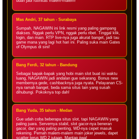
Mas Andri, 37 tahun - Surabaya
Sumpah, NAGAWIN ini link resmi yang paling gampang
diakses. Nggak perlu VPN, nggak perlu ribet. Tinggal klik,
login, dan main. RTP live-nya juga akurat banget, jadi tau
game mana yang lagi hot hari ini. Paling suka main Gates
of Olympus di sini!
Bang Ferdi, 32 tahun - Bandung
Sebagai bapak-bapak yang hobi main slot buat isi waktu
luang, NAGAWIN jadi andalan gue sekarang. Bonus new
membernya gede, cashbacknya juga nyata. Pelayanan CS-
nya ramah banget, beda sama situs lain yang susah
dihubungi. Pokoknya top dah!
Bang Yuda, 35 tahun - Medan
Gue udah coba beberapa situs slot, tapi NAGAWIN yang
paling juara. Servernya stabil, slot gacor-nya beneran
gacor, dan yang paling penting, WD-nya cepet masuk
rekening. Pernah malem-malem main joker jewels, dapet
scatter terus WD 2 jutaan. Mantap jiwa!