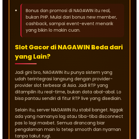
Bonus dan promosi di NAGAWIN itu real,
bukan PHP. Mulai dari bonus new member,
cashback, sampai event-event menarik
yang bikin lo makin cuan.
Slot Gacor di NAGAWIN Beda dari
yang Lain?
Jadi gini bro, NAGAWIN itu punya sistem yang
udah terintegrasi langsung dengan provider-
provider slot terbesar di Asia. Jadi RTP yang
ditampilin itu real-time, bukan data abal-abal. Lo
bisa pantau sendiri di fitur RTP live yang disediain.
Selain itu, server NAGAWIN itu stabil banget. Nggak
ada yang namanya lag atau tiba-tiba disconnect
pas lo lagi maxbet. Semua dirancang biar
pengalaman main lo tetep smooth dan nyaman
tanpa takut rugi.