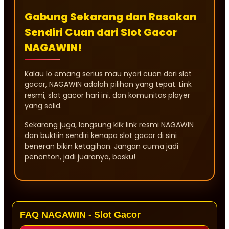
Gabung Sekarang dan Rasakan
Sendiri Cuan dari Slot Gacor
NAGAWIN!
Kalau lo emang serius mau nyari cuan dari slot
gacor, NAGAWIN adalah pilihan yang tepat. Link
resmi, slot gacor hari ini, dan komunitas player
yang solid.
Sekarang juga, langsung klik link resmi NAGAWIN
dan buktiin sendiri kenapa slot gacor di sini
beneran bikin ketagihan. Jangan cuma jadi
penonton, jadi juaranya, bosku!
FAQ NAGAWIN - Slot Gacor