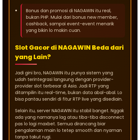
Bonus dan promosi di NAGAWIN itu real,
bukan PHP. Mulai dari bonus new member,
cashback, sampai event-event menarik
yang bikin lo makin cuan.
Slot Gacor di NAGAWIN Beda dari
yang Lain?
Jadi gini bro, NAGAWIN itu punya sistem yang
udah terintegrasi langsung dengan provider-
provider slot terbesar di Asia. Jadi RTP yang
ditampilin itu real-time, bukan data abal-abal. Lo
bisa pantau sendiri di fitur RTP live yang disediain.
Selain itu, server NAGAWIN itu stabil banget. Nggak
ada yang namanya lag atau tiba-tiba disconnect
pas lo lagi maxbet. Semua dirancang biar
pengalaman main lo tetep smooth dan nyaman
tanpa takut rugi.