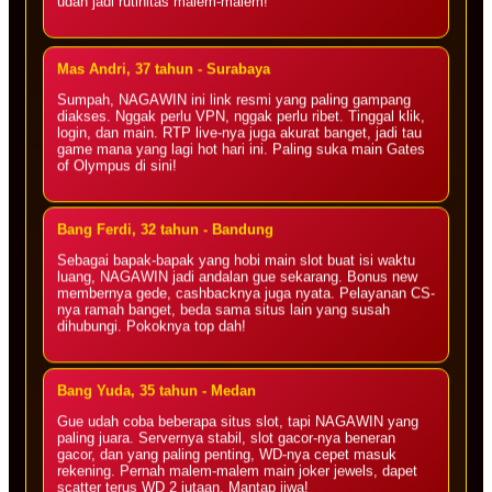
Mas Andri, 37 tahun - Surabaya
Sumpah, NAGAWIN ini link resmi yang paling gampang
diakses. Nggak perlu VPN, nggak perlu ribet. Tinggal klik,
login, dan main. RTP live-nya juga akurat banget, jadi tau
game mana yang lagi hot hari ini. Paling suka main Gates
of Olympus di sini!
Bang Ferdi, 32 tahun - Bandung
Sebagai bapak-bapak yang hobi main slot buat isi waktu
luang, NAGAWIN jadi andalan gue sekarang. Bonus new
membernya gede, cashbacknya juga nyata. Pelayanan CS-
nya ramah banget, beda sama situs lain yang susah
dihubungi. Pokoknya top dah!
Bang Yuda, 35 tahun - Medan
Gue udah coba beberapa situs slot, tapi NAGAWIN yang
paling juara. Servernya stabil, slot gacor-nya beneran
gacor, dan yang paling penting, WD-nya cepet masuk
rekening. Pernah malem-malem main joker jewels, dapet
scatter terus WD 2 jutaan. Mantap jiwa!