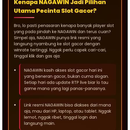
Kenapa NAGAWIN Jadi Pilihan
Utama Pecinta Slot Gacor?
Bro, lo pasti penasaran kenapa banyak player slot
yang pada pindah ke NAGAWIN dan terus cuan?
Simpel aja, NAGAWIN punya link resmi yang
langsung nyambung ke slot gacor dengan
winrate tertinggi. Nggak perlu capek cari-cari,
tinggal klik dan gas aja:
NAGAWIN kasih akses slot gacor hari ini
yang beneran gacor, bukan cuma slogan.
Setiap hari ada update RTP live biar lo tau
game mana yang lagi panas-panasnya.
Link resmi NAGAWIN bisa diakses dari mana
aja, mau dari HP, laptop, atau tablet. Nggak
lemot, nggak ribet, tinggal login dan
langsung main.