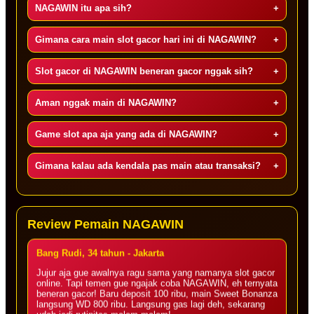
NAGAWIN itu apa sih?
+
Gimana cara main slot gacor hari ini di NAGAWIN?
+
Slot gacor di NAGAWIN beneran gacor nggak sih?
+
Aman nggak main di NAGAWIN?
+
Game slot apa aja yang ada di NAGAWIN?
+
Gimana kalau ada kendala pas main atau transaksi?
+
Review Pemain NAGAWIN
Bang Rudi, 34 tahun - Jakarta
Jujur aja gue awalnya ragu sama yang namanya slot gacor
online. Tapi temen gue ngajak coba NAGAWIN, eh ternyata
beneran gacor! Baru deposit 100 ribu, main Sweet Bonanza
langsung WD 800 ribu. Langsung gas lagi deh, sekarang
udah jadi rutinitas malem-malem!