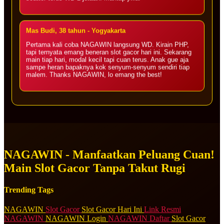
Mas Budi, 38 tahun - Yogyakarta
Pertama kali coba NAGAWIN langsung WD. Kirain PHP,
tapi ternyata emang beneran slot gacor hari ini. Sekarang
main tiap hari, modal kecil tapi cuan terus. Anak gue aja
sampe heran bapaknya kok senyum-senyum sendiri tiap
malem. Thanks NAGAWIN, lo emang the best!
NAGAWIN - Manfaatkan Peluang Cuan!
Main Slot Gacor Tanpa Takut Rugi
Trending Tags
NAGAWIN
Slot Gacor
Slot Gacor Hari Ini
Link Resmi
NAGAWIN
NAGAWIN Login
NAGAWIN Daftar
Slot Gacor