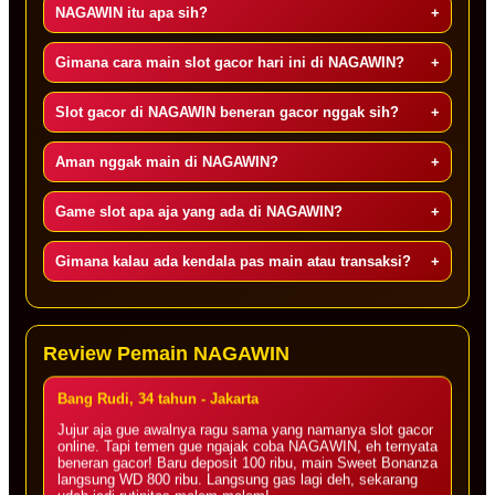
NAGAWIN itu apa sih?
+
Gimana cara main slot gacor hari ini di NAGAWIN?
+
Slot gacor di NAGAWIN beneran gacor nggak sih?
+
Aman nggak main di NAGAWIN?
+
Game slot apa aja yang ada di NAGAWIN?
+
Gimana kalau ada kendala pas main atau transaksi?
+
Review Pemain NAGAWIN
Bang Rudi, 34 tahun - Jakarta
Jujur aja gue awalnya ragu sama yang namanya slot gacor
online. Tapi temen gue ngajak coba NAGAWIN, eh ternyata
beneran gacor! Baru deposit 100 ribu, main Sweet Bonanza
langsung WD 800 ribu. Langsung gas lagi deh, sekarang
udah jadi rutinitas malem-malem!