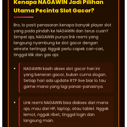
Kenapa NAGAWIN Jadi Pilihan
Utama Pecinta Slot Gacor?
Bro, lo pasti penasaran kenapa banyak player slot
yang pada pindah ke NAGAWIN dan terus cuan?
Simpel aja, NAGAWIN punya link resmi yang
langsung nyambung ke slot gacor dengan
winrate tertinggi. Nggak perlu capek cari-cari,
tinggal klik dan gas aja:
NAGAWIN kasih akses slot gacor hari ini
yang beneran gacor, bukan cuma slogan.
Setiap hari ada update RTP live biar lo tau
game mana yang lagi panas-panasnya.
Link resmi NAGAWIN bisa diakses dari mana
aja, mau dari HP, laptop, atau tablet. Nggak
lemot, nggak ribet, tinggal login dan
langsung main.