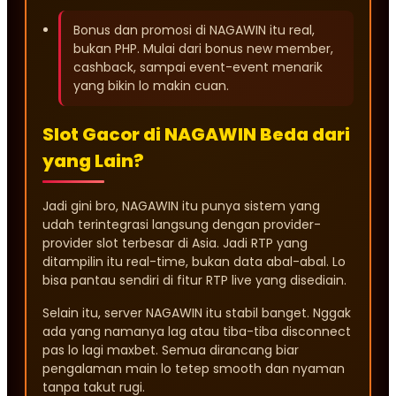
Bonus dan promosi di NAGAWIN itu real,
bukan PHP. Mulai dari bonus new member,
cashback, sampai event-event menarik
yang bikin lo makin cuan.
Slot Gacor di NAGAWIN Beda dari
yang Lain?
Jadi gini bro, NAGAWIN itu punya sistem yang
udah terintegrasi langsung dengan provider-
provider slot terbesar di Asia. Jadi RTP yang
ditampilin itu real-time, bukan data abal-abal. Lo
bisa pantau sendiri di fitur RTP live yang disediain.
Selain itu, server NAGAWIN itu stabil banget. Nggak
ada yang namanya lag atau tiba-tiba disconnect
pas lo lagi maxbet. Semua dirancang biar
pengalaman main lo tetep smooth dan nyaman
tanpa takut rugi.