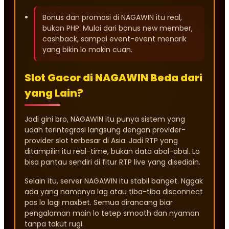
Bonus dan promosi di NAGAWIN itu real,
bukan PHP. Mulai dari bonus new member,
cashback, sampai event-event menarik
yang bikin lo makin cuan.
Slot Gacor di NAGAWIN Beda dari
yang Lain?
Jadi gini bro, NAGAWIN itu punya sistem yang
udah terintegrasi langsung dengan provider-
provider slot terbesar di Asia. Jadi RTP yang
ditampilin itu real-time, bukan data abal-abal. Lo
bisa pantau sendiri di fitur RTP live yang disediain.
Selain itu, server NAGAWIN itu stabil banget. Nggak
ada yang namanya lag atau tiba-tiba disconnect
pas lo lagi maxbet. Semua dirancang biar
pengalaman main lo tetep smooth dan nyaman
tanpa takut rugi.