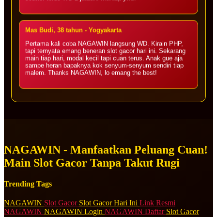
Mas Budi, 38 tahun - Yogyakarta
Pertama kali coba NAGAWIN langsung WD. Kirain PHP,
tapi ternyata emang beneran slot gacor hari ini. Sekarang
main tiap hari, modal kecil tapi cuan terus. Anak gue aja
sampe heran bapaknya kok senyum-senyum sendiri tiap
malem. Thanks NAGAWIN, lo emang the best!
NAGAWIN - Manfaatkan Peluang Cuan!
Main Slot Gacor Tanpa Takut Rugi
Trending Tags
NAGAWIN
Slot Gacor
Slot Gacor Hari Ini
Link Resmi
NAGAWIN
NAGAWIN Login
NAGAWIN Daftar
Slot Gacor