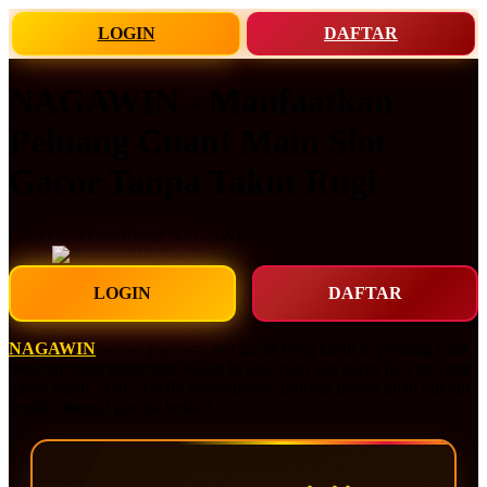
LOGIN
DAFTAR
NAGAWIN - Manfaatkan
Peluang Cuan! Main Slot
Gacor Tanpa Takut Rugi
GRATIS
Akses Resmi NAGAWIN
LOGIN
DAFTAR
NAGAWIN
adalah platform slot gacor yang kasih lo peluang cuan
beneran tanpa takut rugi. Kalau lo lagi nyari slot gacor hari ini yang
gacor parah, NAGAWIN jawabannya. Banyak player udah buktiin
sendiri, tinggal gas aja bosku!