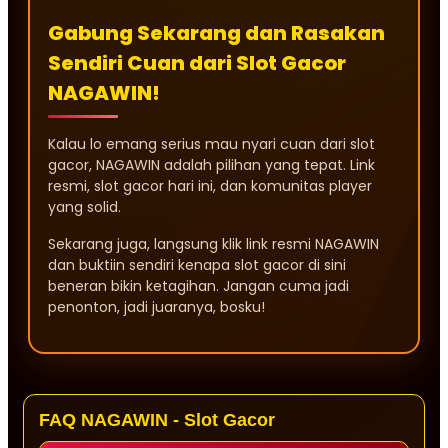
Gabung Sekarang dan Rasakan
Sendiri Cuan dari Slot Gacor
NAGAWIN!
Kalau lo emang serius mau nyari cuan dari slot
gacor, NAGAWIN adalah pilihan yang tepat. Link
resmi, slot gacor hari ini, dan komunitas player
yang solid.
Sekarang juga, langsung klik link resmi NAGAWIN
dan buktiin sendiri kenapa slot gacor di sini
beneran bikin ketagihan. Jangan cuma jadi
penonton, jadi juaranya, bosku!
FAQ NAGAWIN - Slot Gacor