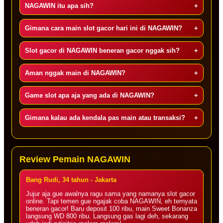
NAGAWIN itu apa sih?
+
Gimana cara main slot gacor hari ini di NAGAWIN?
+
Slot gacor di NAGAWIN beneran gacor nggak sih?
+
Aman nggak main di NAGAWIN?
+
Game slot apa aja yang ada di NAGAWIN?
+
Gimana kalau ada kendala pas main atau transaksi?
+
Review Pemain NAGAWIN
Bang Rudi, 34 tahun - Jakarta
Jujur aja gue awalnya ragu sama yang namanya slot gacor
online. Tapi temen gue ngajak coba NAGAWIN, eh ternyata
beneran gacor! Baru deposit 100 ribu, main Sweet Bonanza
langsung WD 800 ribu. Langsung gas lagi deh, sekarang
udah jadi rutinitas malem-malem!