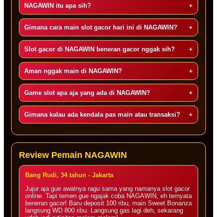
NAGAWIN itu apa sih?
+
Gimana cara main slot gacor hari ini di NAGAWIN?
+
Slot gacor di NAGAWIN beneran gacor nggak sih?
+
Aman nggak main di NAGAWIN?
+
Game slot apa aja yang ada di NAGAWIN?
+
Gimana kalau ada kendala pas main atau transaksi?
+
Review Pemain NAGAWIN
Bang Rudi, 34 tahun - Jakarta
Jujur aja gue awalnya ragu sama yang namanya slot gacor
online. Tapi temen gue ngajak coba NAGAWIN, eh ternyata
beneran gacor! Baru deposit 100 ribu, main Sweet Bonanza
langsung WD 800 ribu. Langsung gas lagi deh, sekarang
udah jadi rutinitas malem-malem!