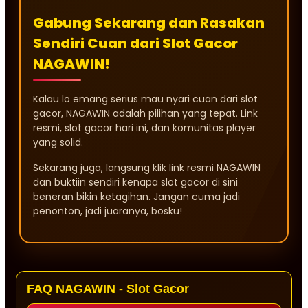
Gabung Sekarang dan Rasakan
Sendiri Cuan dari Slot Gacor
NAGAWIN!
Kalau lo emang serius mau nyari cuan dari slot
gacor, NAGAWIN adalah pilihan yang tepat. Link
resmi, slot gacor hari ini, dan komunitas player
yang solid.
Sekarang juga, langsung klik link resmi NAGAWIN
dan buktiin sendiri kenapa slot gacor di sini
beneran bikin ketagihan. Jangan cuma jadi
penonton, jadi juaranya, bosku!
FAQ NAGAWIN - Slot Gacor