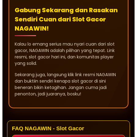
Gabung Sekarang dan Rasakan
Sendiri Cuan dari Slot Gacor
NAGAWIN!
Kalau lo emang serius mau nyari cuan dari slot
gacor, NAGAWIN adalah pilihan yang tepat. Link
resmi, slot gacor hari ini, dan komunitas player
yang solid.
Sekarang juga, langsung klik link resmi NAGAWIN
dan buktiin sendiri kenapa slot gacor di sini
beneran bikin ketagihan. Jangan cuma jadi
penonton, jadi juaranya, bosku!
FAQ NAGAWIN - Slot Gacor