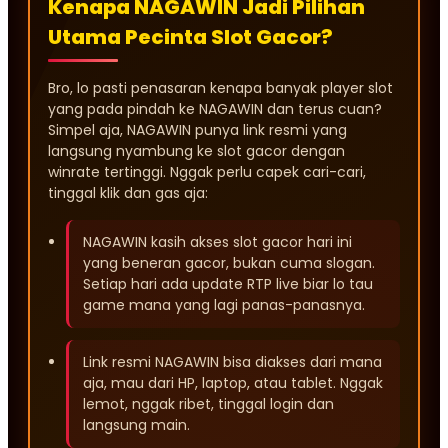
Kenapa NAGAWIN Jadi Pilihan
Utama Pecinta Slot Gacor?
Bro, lo pasti penasaran kenapa banyak player slot
yang pada pindah ke NAGAWIN dan terus cuan?
Simpel aja, NAGAWIN punya link resmi yang
langsung nyambung ke slot gacor dengan
winrate tertinggi. Nggak perlu capek cari-cari,
tinggal klik dan gas aja:
NAGAWIN kasih akses slot gacor hari ini
yang beneran gacor, bukan cuma slogan.
Setiap hari ada update RTP live biar lo tau
game mana yang lagi panas-panasnya.
Link resmi NAGAWIN bisa diakses dari mana
aja, mau dari HP, laptop, atau tablet. Nggak
lemot, nggak ribet, tinggal login dan
langsung main.