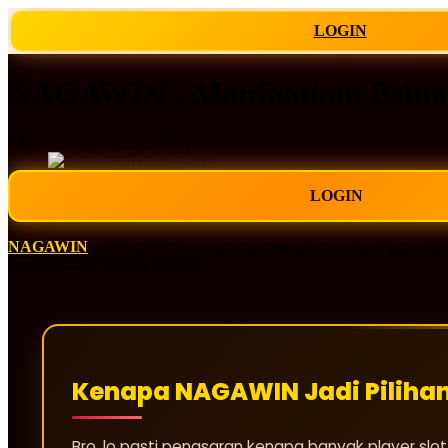
LOGIN
NAGAWIN - Manfaatkan Peluan
GRATIS
Akses Resmi NAGAWIN
LOGIN
NAGAWIN
adalah platform slot gacor yang kasih lo peluang cuan b
sendiri, tinggal gas aja bosku!
Kenapa NAGAWIN Jadi Pilihan
Bro, lo pasti penasaran kenapa banyak player sl