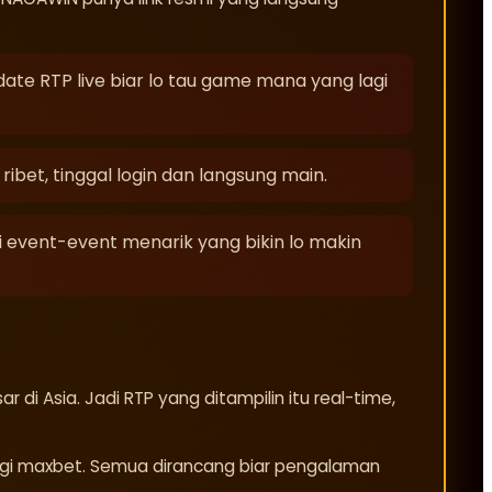
ate RTP live biar lo tau game mana yang lagi
ribet, tinggal login dan langsung main.
 event-event menarik yang bikin lo makin
 di Asia. Jadi RTP yang ditampilin itu real-time,
 lagi maxbet. Semua dirancang biar pengalaman