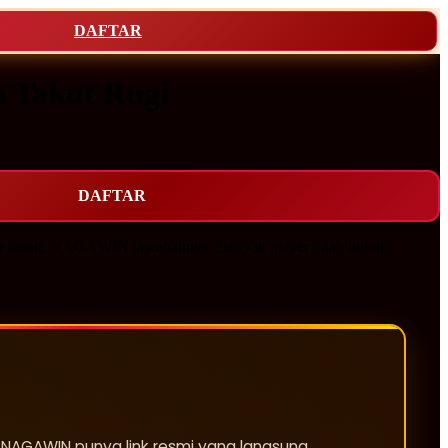
DAFTAR
 Takut Rugi
DAFTAR
g gacor parah, NAGAWIN jawabannya. Banyak player udah buktiin
, NAGAWIN punya link resmi yang langsung