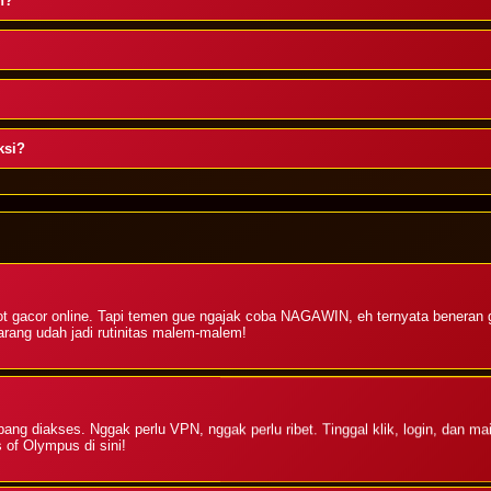
h?
ksi?
t gacor online. Tapi temen gue ngajak coba NAGAWIN, eh ternyata beneran 
arang udah jadi rutinitas malem-malem!
g diakses. Nggak perlu VPN, nggak perlu ribet. Tinggal klik, login, dan mai
 of Olympus di sini!