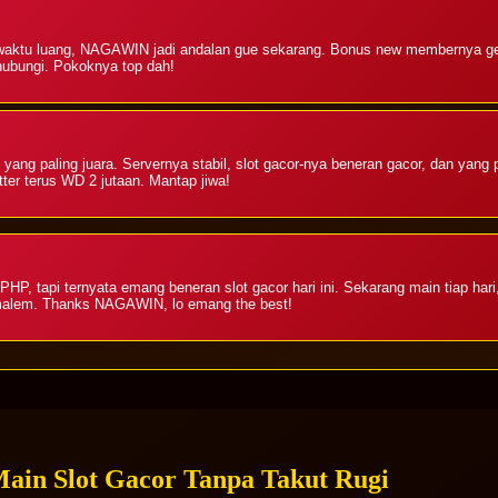
i waktu luang, NAGAWIN jadi andalan gue sekarang. Bonus new membernya g
hubungi. Pokoknya top dah!
ang paling juara. Servernya stabil, slot gacor-nya beneran gacor, dan yang
ter terus WD 2 jutaan. Mantap jiwa!
, tapi ternyata emang beneran slot gacor hari ini. Sekarang main tiap hari,
malem. Thanks NAGAWIN, lo emang the best!
in Slot Gacor Tanpa Takut Rugi