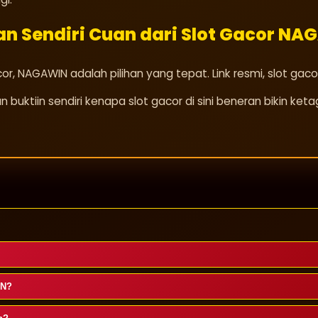
 Sendiri Cuan dari Slot Gacor NA
r, NAGAWIN adalah pilihan yang tepat. Link resmi, slot gacor 
n buktiin sendiri kenapa slot gacor di sini beneran bikin ket
IN?