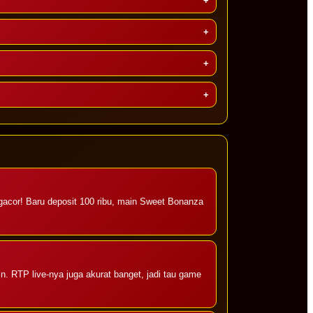
+
+
+
+
gacor! Baru deposit 100 ribu, main Sweet Bonanza
n. RTP live-nya juga akurat banget, jadi tau game