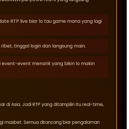
ate RTP live biar lo tau game mana yang lagi
ribet, tinggal login dan langsung main.
 event-event menarik yang bikin lo makin
 di Asia. Jadi RTP yang ditampilin itu real-time,
 lagi maxbet. Semua dirancang biar pengalaman