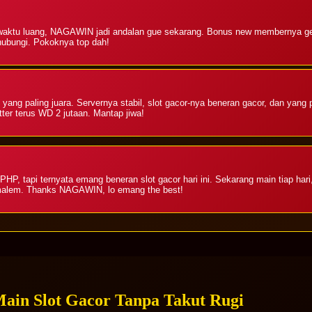
i waktu luang, NAGAWIN jadi andalan gue sekarang. Bonus new membernya g
hubungi. Pokoknya top dah!
ang paling juara. Servernya stabil, slot gacor-nya beneran gacor, dan yang
ter terus WD 2 jutaan. Mantap jiwa!
, tapi ternyata emang beneran slot gacor hari ini. Sekarang main tiap hari,
malem. Thanks NAGAWIN, lo emang the best!
in Slot Gacor Tanpa Takut Rugi