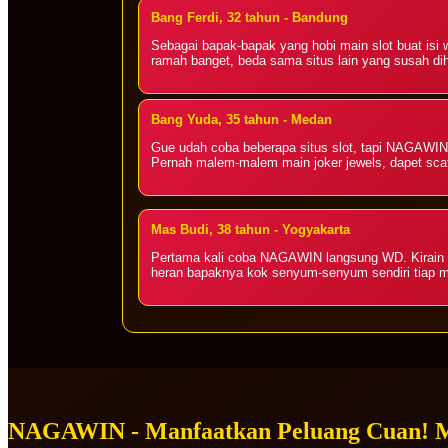
Bang Ferdi, 32 tahun - Bandung
Sebagai bapak-bapak yang hobi main slot buat is
ramah banget, beda sama situs lain yang susah di
Bang Yuda, 35 tahun - Medan
Gue udah coba beberapa situs slot, tapi NAGAWIN y
Pernah malem-malem main joker jewels, dapet scat
Mas Budi, 38 tahun - Yogyakarta
Pertama kali coba NAGAWIN langsung WD. Kirain PHP
heran bapaknya kok senyum-senyum sendiri tiap 
NAGAWIN - Manfaatkan Peluang Cuan! Ma