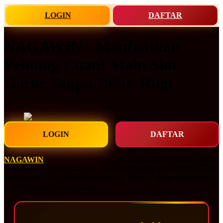
LOGIN
DAFTAR
NAGAWIN - Manfaatkan
Peluang Cuan! Main Slot
Gacor Tanpa Takut Rugi
GRATIS
Akses Resmi NAGAWIN
LOGIN
DAFTAR
NAGAWIN
adalah platform slot gacor yang kasih lo peluang cuan
beneran tanpa takut rugi. Kalau lo lagi nyari slot gacor hari ini yang
gacor parah, NAGAWIN jawabannya. Banyak player udah buktiin
sendiri, tinggal gas aja bosku!