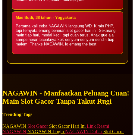
scatter terus WD 2 jutaan. Mantap jiwa!
Mas Budi, 38 tahun - Yogyakarta
Pertama kali coba NAGAWIN langsung WD. Kirain PHP,
tapi ternyata emang beneran slot gacor hari ini. Sekarang
main tiap hari, modal kecil tapi cuan terus. Anak gue aja
sampe heran bapaknya kok senyum-senyum sendiri tiap
malem. Thanks NAGAWIN, lo emang the best!
NAGAWIN - Manfaatkan Peluang Cuan!
Main Slot Gacor Tanpa Takut Rugi
Trending Tags
NAGAWIN
Slot Gacor
Slot Gacor Hari Ini
Link Resmi
NAGAWIN
NAGAWIN Login
NAGAWIN Daftar
Slot Gacor