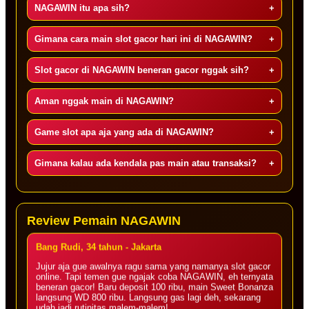
NAGAWIN itu apa sih?
+
Gimana cara main slot gacor hari ini di NAGAWIN?
+
Slot gacor di NAGAWIN beneran gacor nggak sih?
+
Aman nggak main di NAGAWIN?
+
Game slot apa aja yang ada di NAGAWIN?
+
Gimana kalau ada kendala pas main atau transaksi?
+
Review Pemain NAGAWIN
Bang Rudi, 34 tahun - Jakarta
Jujur aja gue awalnya ragu sama yang namanya slot gacor
online. Tapi temen gue ngajak coba NAGAWIN, eh ternyata
beneran gacor! Baru deposit 100 ribu, main Sweet Bonanza
langsung WD 800 ribu. Langsung gas lagi deh, sekarang
udah jadi rutinitas malem-malem!