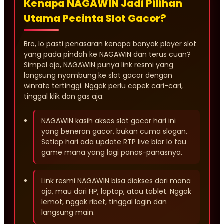
Kenapa NAGAWIN Jadi Pilihan
Utama Pecinta Slot Gacor?
Bro, lo pasti penasaran kenapa banyak player slot
yang pada pindah ke NAGAWIN dan terus cuan?
Simpel aja, NAGAWIN punya link resmi yang
langsung nyambung ke slot gacor dengan
winrate tertinggi. Nggak perlu capek cari-cari,
tinggal klik dan gas aja:
NAGAWIN kasih akses slot gacor hari ini
yang beneran gacor, bukan cuma slogan.
Setiap hari ada update RTP live biar lo tau
game mana yang lagi panas-panasnya.
Link resmi NAGAWIN bisa diakses dari mana
aja, mau dari HP, laptop, atau tablet. Nggak
lemot, nggak ribet, tinggal login dan
langsung main.