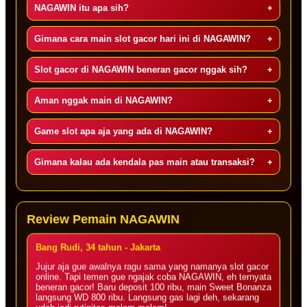
NAGAWIN itu apa sih?
+
Gimana cara main slot gacor hari ini di NAGAWIN?
+
Slot gacor di NAGAWIN beneran gacor nggak sih?
+
Aman nggak main di NAGAWIN?
+
Game slot apa aja yang ada di NAGAWIN?
+
Gimana kalau ada kendala pas main atau transaksi?
+
Review Pemain NAGAWIN
Bang Rudi, 34 tahun - Jakarta
Jujur aja gue awalnya ragu sama yang namanya slot gacor
online. Tapi temen gue ngajak coba NAGAWIN, eh ternyata
beneran gacor! Baru deposit 100 ribu, main Sweet Bonanza
langsung WD 800 ribu. Langsung gas lagi deh, sekarang
udah jadi rutinitas malem-malem!