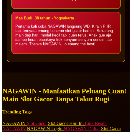
Mas Budi, 38 tahun - Yogyakarta
Pertama kali coba NAGAWIN langsung WD. Kirain PHP,
tapi ternyata emang beneran slot gacor hari ini. Sekarang
main tiap hari, modal kecil tapi cuan terus. Anak gue aja
sampe heran bapaknya kok senyum-senyum sendiri tiap
malem. Thanks NAGAWIN, lo emang the best!
NAGAWIN - Manfaatkan Peluang Cuan!
Main Slot Gacor Tanpa Takut Rugi
Trending Tags
NAGAWIN
Slot Gacor
Slot Gacor Hari Ini
Link Resmi
NAGAWIN
NAGAWIN Login
NAGAWIN Daftar
Slot Gacor