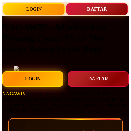
LOGIN
DAFTAR
NAGAWIN - Manfaatkan
Peluang Cuan! Main Slot
Gacor Tanpa Takut Rugi
GRATIS
Akses Resmi NAGAWIN
LOGIN
DAFTAR
NAGAWIN
adalah platform slot gacor yang kasih lo peluang cuan
beneran tanpa takut rugi. Kalau lo lagi nyari slot gacor hari ini yang
gacor parah, NAGAWIN jawabannya. Banyak player udah buktiin
sendiri, tinggal gas aja bosku!