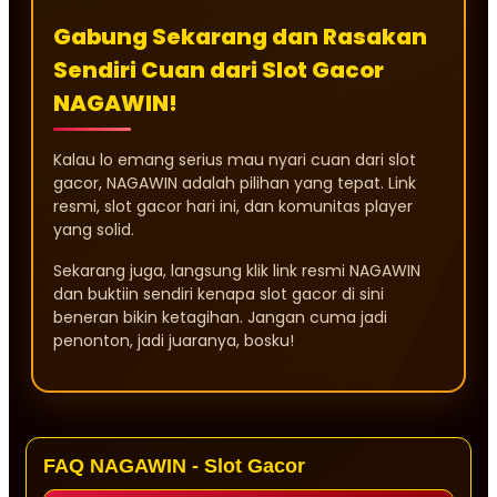
Gabung Sekarang dan Rasakan
Sendiri Cuan dari Slot Gacor
NAGAWIN!
Kalau lo emang serius mau nyari cuan dari slot
gacor, NAGAWIN adalah pilihan yang tepat. Link
resmi, slot gacor hari ini, dan komunitas player
yang solid.
Sekarang juga, langsung klik link resmi NAGAWIN
dan buktiin sendiri kenapa slot gacor di sini
beneran bikin ketagihan. Jangan cuma jadi
penonton, jadi juaranya, bosku!
FAQ NAGAWIN - Slot Gacor