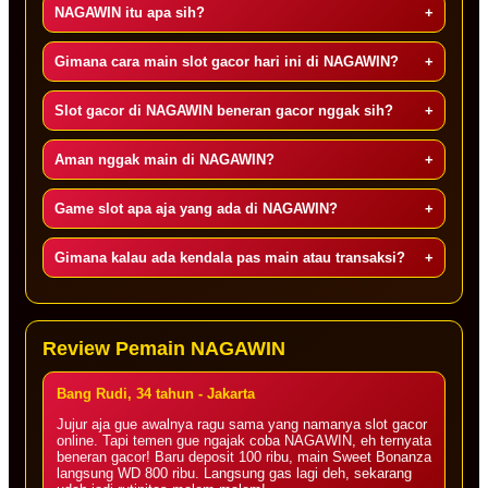
NAGAWIN itu apa sih?
+
Gimana cara main slot gacor hari ini di NAGAWIN?
+
Slot gacor di NAGAWIN beneran gacor nggak sih?
+
Aman nggak main di NAGAWIN?
+
Game slot apa aja yang ada di NAGAWIN?
+
Gimana kalau ada kendala pas main atau transaksi?
+
Review Pemain NAGAWIN
Bang Rudi, 34 tahun - Jakarta
Jujur aja gue awalnya ragu sama yang namanya slot gacor
online. Tapi temen gue ngajak coba NAGAWIN, eh ternyata
beneran gacor! Baru deposit 100 ribu, main Sweet Bonanza
langsung WD 800 ribu. Langsung gas lagi deh, sekarang
udah jadi rutinitas malem-malem!