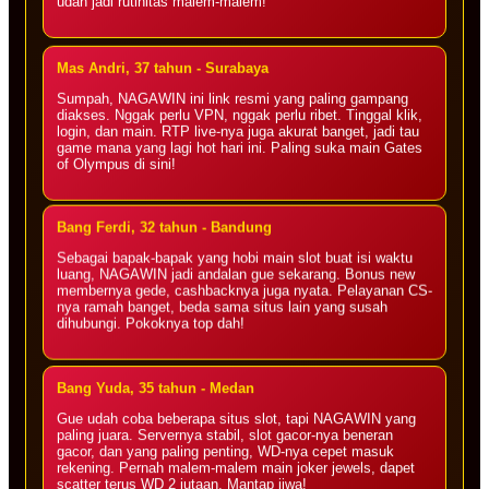
Mas Andri, 37 tahun - Surabaya
Sumpah, NAGAWIN ini link resmi yang paling gampang
diakses. Nggak perlu VPN, nggak perlu ribet. Tinggal klik,
login, dan main. RTP live-nya juga akurat banget, jadi tau
game mana yang lagi hot hari ini. Paling suka main Gates
of Olympus di sini!
Bang Ferdi, 32 tahun - Bandung
Sebagai bapak-bapak yang hobi main slot buat isi waktu
luang, NAGAWIN jadi andalan gue sekarang. Bonus new
membernya gede, cashbacknya juga nyata. Pelayanan CS-
nya ramah banget, beda sama situs lain yang susah
dihubungi. Pokoknya top dah!
Bang Yuda, 35 tahun - Medan
Gue udah coba beberapa situs slot, tapi NAGAWIN yang
paling juara. Servernya stabil, slot gacor-nya beneran
gacor, dan yang paling penting, WD-nya cepet masuk
rekening. Pernah malem-malem main joker jewels, dapet
scatter terus WD 2 jutaan. Mantap jiwa!