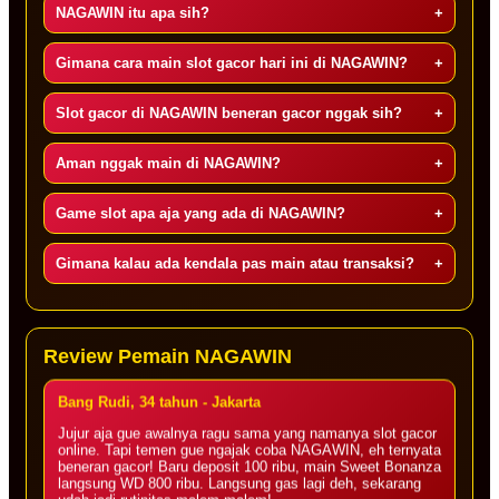
NAGAWIN itu apa sih?
+
Gimana cara main slot gacor hari ini di NAGAWIN?
+
Slot gacor di NAGAWIN beneran gacor nggak sih?
+
Aman nggak main di NAGAWIN?
+
Game slot apa aja yang ada di NAGAWIN?
+
Gimana kalau ada kendala pas main atau transaksi?
+
Review Pemain NAGAWIN
Bang Rudi, 34 tahun - Jakarta
Jujur aja gue awalnya ragu sama yang namanya slot gacor
online. Tapi temen gue ngajak coba NAGAWIN, eh ternyata
beneran gacor! Baru deposit 100 ribu, main Sweet Bonanza
langsung WD 800 ribu. Langsung gas lagi deh, sekarang
udah jadi rutinitas malem-malem!