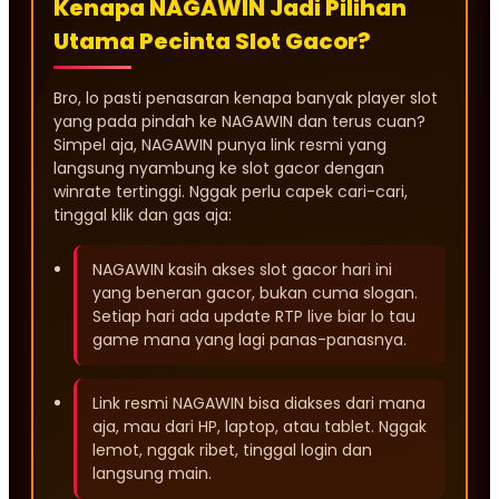
Kenapa NAGAWIN Jadi Pilihan
Utama Pecinta Slot Gacor?
Bro, lo pasti penasaran kenapa banyak player slot
yang pada pindah ke NAGAWIN dan terus cuan?
Simpel aja, NAGAWIN punya link resmi yang
langsung nyambung ke slot gacor dengan
winrate tertinggi. Nggak perlu capek cari-cari,
tinggal klik dan gas aja:
NAGAWIN kasih akses slot gacor hari ini
yang beneran gacor, bukan cuma slogan.
Setiap hari ada update RTP live biar lo tau
game mana yang lagi panas-panasnya.
Link resmi NAGAWIN bisa diakses dari mana
aja, mau dari HP, laptop, atau tablet. Nggak
lemot, nggak ribet, tinggal login dan
langsung main.