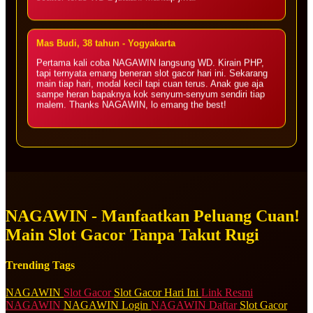
Mas Budi, 38 tahun - Yogyakarta
Pertama kali coba NAGAWIN langsung WD. Kirain PHP,
tapi ternyata emang beneran slot gacor hari ini. Sekarang
main tiap hari, modal kecil tapi cuan terus. Anak gue aja
sampe heran bapaknya kok senyum-senyum sendiri tiap
malem. Thanks NAGAWIN, lo emang the best!
NAGAWIN - Manfaatkan Peluang Cuan!
Main Slot Gacor Tanpa Takut Rugi
Trending Tags
NAGAWIN
Slot Gacor
Slot Gacor Hari Ini
Link Resmi
NAGAWIN
NAGAWIN Login
NAGAWIN Daftar
Slot Gacor