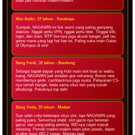
Mas Andri, 37 tahun - Surabaya
Sumpah, NAGAWIN ini link resmi yang paling gampang
diakses. Nggak perlu VPN, nggak perlu ribet. Tinggal klik,
login, dan main. RTP live-nya juga akurat banget, jadi tau
game mana yang lagi hot hari ini. Paling suka main Gates
of Olympus di sini!
Bang Ferdi, 32 tahun - Bandung
Sebagai bapak-bapak yang hobi main slot buat isi waktu
luang, NAGAWIN jadi andalan gue sekarang. Bonus new
membernya gede, cashbacknya juga nyata. Pelayanan CS-
nya ramah banget, beda sama situs lain yang susah
dihubungi. Pokoknya top dah!
Bang Yuda, 35 tahun - Medan
Gue udah coba beberapa situs slot, tapi NAGAWIN yang
paling juara. Servernya stabil, slot gacor-nya beneran
gacor, dan yang paling penting, WD-nya cepet masuk
rekening. Pernah malem-malem main joker jewels, dapet
scatter terus WD 2 jutaan. Mantap jiwa!