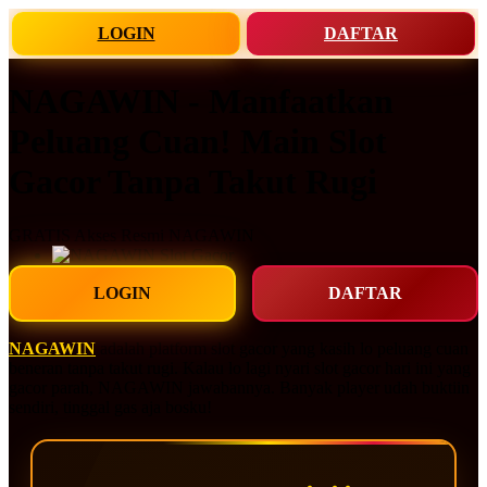
LOGIN
DAFTAR
NAGAWIN - Manfaatkan
Peluang Cuan! Main Slot
Gacor Tanpa Takut Rugi
GRATIS
Akses Resmi NAGAWIN
LOGIN
DAFTAR
NAGAWIN
adalah platform slot gacor yang kasih lo peluang cuan
beneran tanpa takut rugi. Kalau lo lagi nyari slot gacor hari ini yang
gacor parah, NAGAWIN jawabannya. Banyak player udah buktiin
sendiri, tinggal gas aja bosku!