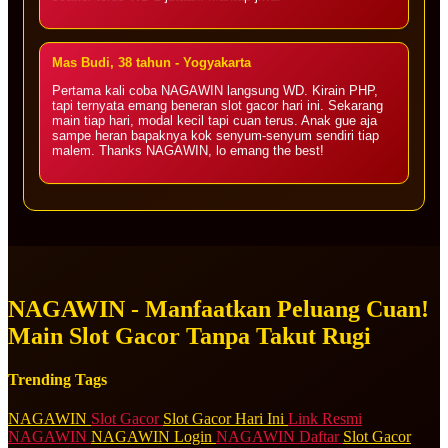
Mas Budi, 38 tahun - Yogyakarta
Pertama kali coba NAGAWIN langsung WD. Kirain PHP,
tapi ternyata emang beneran slot gacor hari ini. Sekarang
main tiap hari, modal kecil tapi cuan terus. Anak gue aja
sampe heran bapaknya kok senyum-senyum sendiri tiap
malem. Thanks NAGAWIN, lo emang the best!
NAGAWIN - Manfaatkan Peluang Cuan!
Main Slot Gacor Tanpa Takut Rugi
Trending Tags
NAGAWIN
Slot Gacor
Slot Gacor Hari Ini
Link Resmi
NAGAWIN
NAGAWIN Login
NAGAWIN Daftar
Slot Gacor