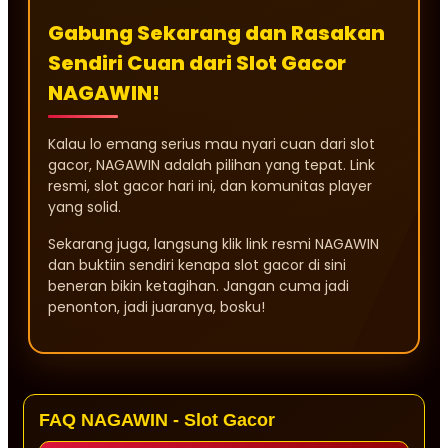
Gabung Sekarang dan Rasakan
Sendiri Cuan dari Slot Gacor
NAGAWIN!
Kalau lo emang serius mau nyari cuan dari slot
gacor, NAGAWIN adalah pilihan yang tepat. Link
resmi, slot gacor hari ini, dan komunitas player
yang solid.
Sekarang juga, langsung klik link resmi NAGAWIN
dan buktiin sendiri kenapa slot gacor di sini
beneran bikin ketagihan. Jangan cuma jadi
penonton, jadi juaranya, bosku!
FAQ NAGAWIN - Slot Gacor