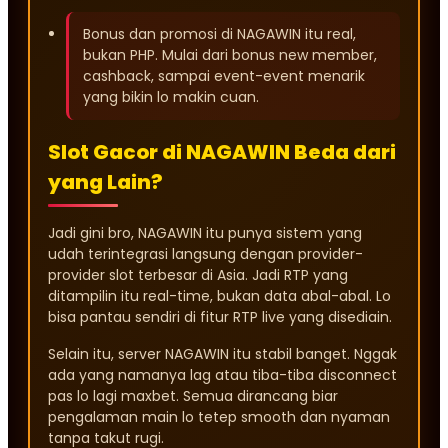
Bonus dan promosi di NAGAWIN itu real,
bukan PHP. Mulai dari bonus new member,
cashback, sampai event-event menarik
yang bikin lo makin cuan.
Slot Gacor di NAGAWIN Beda dari
yang Lain?
Jadi gini bro, NAGAWIN itu punya sistem yang
udah terintegrasi langsung dengan provider-
provider slot terbesar di Asia. Jadi RTP yang
ditampilin itu real-time, bukan data abal-abal. Lo
bisa pantau sendiri di fitur RTP live yang disediain.
Selain itu, server NAGAWIN itu stabil banget. Nggak
ada yang namanya lag atau tiba-tiba disconnect
pas lo lagi maxbet. Semua dirancang biar
pengalaman main lo tetep smooth dan nyaman
tanpa takut rugi.