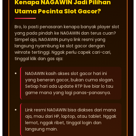
Kenapa NAGAWIN Jadi Pilihan
Utama Pecinta Slot Gacor?
Bro, lo pasti penasaran kenapa banyak player slot
yang pada pindah ke NAGAWIN dan terus cuan?
Simpel aja, NAGAWIN punya link resmi yang
langsung nyambung ke slot gacor dengan
winrate tertinggi. Nggak perlu capek cari-cari,
tinggal klik dan gas aja:
NAGAWIN kasih akses slot gacor hari ini
yang beneran gacor, bukan cuma slogan.
Setiap hari ada update RTP live biar lo tau
game mana yang lagi panas-panasnya.
Link resmi NAGAWIN bisa diakses dari mana
aja, mau dari HP, laptop, atau tablet. Nggak
lemot, nggak ribet, tinggal login dan
langsung main.