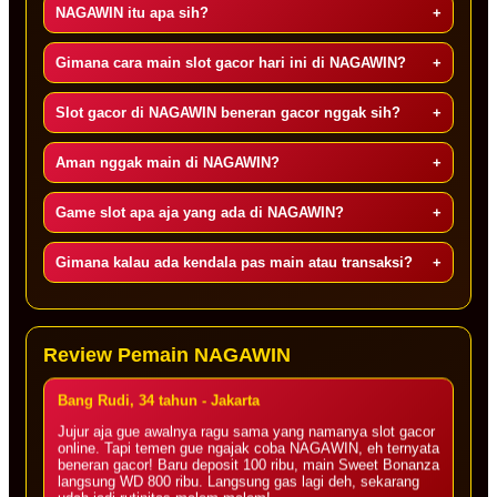
NAGAWIN itu apa sih?
+
Gimana cara main slot gacor hari ini di NAGAWIN?
+
Slot gacor di NAGAWIN beneran gacor nggak sih?
+
Aman nggak main di NAGAWIN?
+
Game slot apa aja yang ada di NAGAWIN?
+
Gimana kalau ada kendala pas main atau transaksi?
+
Review Pemain NAGAWIN
Bang Rudi, 34 tahun - Jakarta
Jujur aja gue awalnya ragu sama yang namanya slot gacor
online. Tapi temen gue ngajak coba NAGAWIN, eh ternyata
beneran gacor! Baru deposit 100 ribu, main Sweet Bonanza
langsung WD 800 ribu. Langsung gas lagi deh, sekarang
udah jadi rutinitas malem-malem!