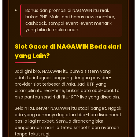
Bonus dan promosi di NAGAWIN itu real,
bukan PHP. Mulai dari bonus new member,
cashback, sampai event-event menarik
yang bikin lo makin cuan.
Slot Gacor di NAGAWIN Beda dari
yang Lain?
Jadi gini bro, NAGAWIN itu punya sistem yang
udah terintegrasi langsung dengan provider-
provider slot terbesar di Asia. Jadi RTP yang
ditampilin itu real-time, bukan data abal-abal. Lo
bisa pantau sendiri di fitur RTP live yang disediain.
Selain itu, server NAGAWIN itu stabil banget. Nggak
ada yang namanya lag atau tiba-tiba disconnect
pas lo lagi maxbet. Semua dirancang biar
pengalaman main lo tetep smooth dan nyaman
tanpa takut rugi.