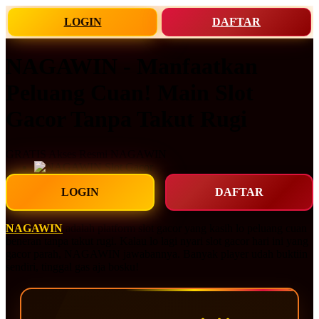
LOGIN
DAFTAR
NAGAWIN - Manfaatkan
Peluang Cuan! Main Slot
Gacor Tanpa Takut Rugi
GRATIS
Akses Resmi NAGAWIN
LOGIN
DAFTAR
NAGAWIN
adalah platform slot gacor yang kasih lo peluang cuan
beneran tanpa takut rugi. Kalau lo lagi nyari slot gacor hari ini yang
gacor parah, NAGAWIN jawabannya. Banyak player udah buktiin
sendiri, tinggal gas aja bosku!