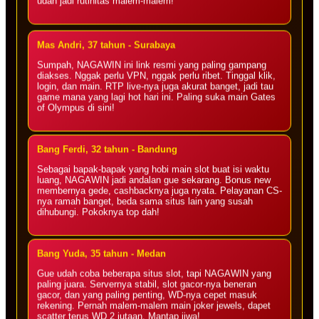
Mas Andri, 37 tahun - Surabaya
Sumpah, NAGAWIN ini link resmi yang paling gampang
diakses. Nggak perlu VPN, nggak perlu ribet. Tinggal klik,
login, dan main. RTP live-nya juga akurat banget, jadi tau
game mana yang lagi hot hari ini. Paling suka main Gates
of Olympus di sini!
Bang Ferdi, 32 tahun - Bandung
Sebagai bapak-bapak yang hobi main slot buat isi waktu
luang, NAGAWIN jadi andalan gue sekarang. Bonus new
membernya gede, cashbacknya juga nyata. Pelayanan CS-
nya ramah banget, beda sama situs lain yang susah
dihubungi. Pokoknya top dah!
Bang Yuda, 35 tahun - Medan
Gue udah coba beberapa situs slot, tapi NAGAWIN yang
paling juara. Servernya stabil, slot gacor-nya beneran
gacor, dan yang paling penting, WD-nya cepet masuk
rekening. Pernah malem-malem main joker jewels, dapet
scatter terus WD 2 jutaan. Mantap jiwa!