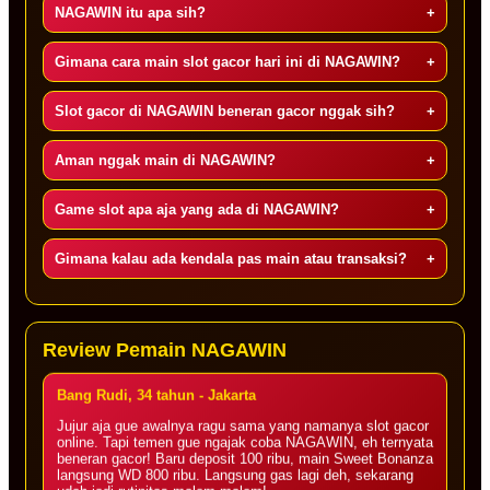
NAGAWIN itu apa sih?
+
Gimana cara main slot gacor hari ini di NAGAWIN?
+
Slot gacor di NAGAWIN beneran gacor nggak sih?
+
Aman nggak main di NAGAWIN?
+
Game slot apa aja yang ada di NAGAWIN?
+
Gimana kalau ada kendala pas main atau transaksi?
+
Review Pemain NAGAWIN
Bang Rudi, 34 tahun - Jakarta
Jujur aja gue awalnya ragu sama yang namanya slot gacor
online. Tapi temen gue ngajak coba NAGAWIN, eh ternyata
beneran gacor! Baru deposit 100 ribu, main Sweet Bonanza
langsung WD 800 ribu. Langsung gas lagi deh, sekarang
udah jadi rutinitas malem-malem!