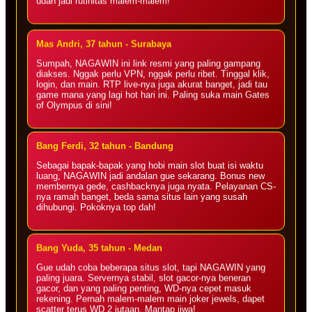
Mas Andri, 37 tahun - Surabaya
Sumpah, NAGAWIN ini link resmi yang paling gampang
diakses. Nggak perlu VPN, nggak perlu ribet. Tinggal klik,
login, dan main. RTP live-nya juga akurat banget, jadi tau
game mana yang lagi hot hari ini. Paling suka main Gates
of Olympus di sini!
Bang Ferdi, 32 tahun - Bandung
Sebagai bapak-bapak yang hobi main slot buat isi waktu
luang, NAGAWIN jadi andalan gue sekarang. Bonus new
membernya gede, cashbacknya juga nyata. Pelayanan CS-
nya ramah banget, beda sama situs lain yang susah
dihubungi. Pokoknya top dah!
Bang Yuda, 35 tahun - Medan
Gue udah coba beberapa situs slot, tapi NAGAWIN yang
paling juara. Servernya stabil, slot gacor-nya beneran
gacor, dan yang paling penting, WD-nya cepet masuk
rekening. Pernah malem-malem main joker jewels, dapet
scatter terus WD 2 jutaan. Mantap jiwa!