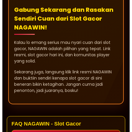
Gabung Sekarang dan Rasakan
Sendiri Cuan dari Slot Gacor
NAGAWIN!
Kalau lo emang serius mau nyari cuan dari slot
gacor, NAGAWIN adalah pilihan yang tepat. Link
resmi, slot gacor hari ini, dan komunitas player
yang solid.
Sekarang juga, langsung klik link resmi NAGAWIN
dan buktiin sendiri kenapa slot gacor di sini
beneran bikin ketagihan. Jangan cuma jadi
penonton, jadi juaranya, bosku!
FAQ NAGAWIN - Slot Gacor