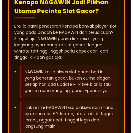
Kenapa NAGAWIN Jadi Pilihan
Utama Pecinta Slot Gacor?
Bro, lo pasti penasaran kenapa banyak player slot
yang pada pindah ke NAGAWIN dan terus cuan?
Simpel aja, NAGAWIN punya link resmi yang
langsung nyambung ke slot gacor dengan
winrate tertinggi. Nggak perlu capek cari-cari,
tinggal klik dan gas aja:
NAGAWIN kasih akses slot gacor hari ini
yang beneran gacor, bukan cuma slogan.
Setiap hari ada update RTP live biar lo tau
game mana yang lagi panas-panasnya.
Link resmi NAGAWIN bisa diakses dari mana
aja, mau dari HP, laptop, atau tablet. Nggak
lemot, nggak ribet, tinggal login dan
langsung main.