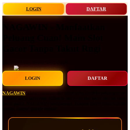
LOGIN
DAFTAR
NAGAWIN - Manfaatkan
Peluang Cuan! Main Slot
Gacor Tanpa Takut Rugi
GRATIS
Akses Resmi NAGAWIN
LOGIN
DAFTAR
NAGAWIN
adalah platform slot gacor yang kasih lo peluang cuan
beneran tanpa takut rugi. Kalau lo lagi nyari slot gacor hari ini yang
gacor parah, NAGAWIN jawabannya. Banyak player udah buktiin
sendiri, tinggal gas aja bosku!