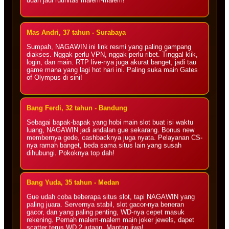
Mas Andri, 37 tahun - Surabaya
Sumpah, NAGAWIN ini link resmi yang paling gampang
diakses. Nggak perlu VPN, nggak perlu ribet. Tinggal klik,
login, dan main. RTP live-nya juga akurat banget, jadi tau
game mana yang lagi hot hari ini. Paling suka main Gates
of Olympus di sini!
Bang Ferdi, 32 tahun - Bandung
Sebagai bapak-bapak yang hobi main slot buat isi waktu
luang, NAGAWIN jadi andalan gue sekarang. Bonus new
membernya gede, cashbacknya juga nyata. Pelayanan CS-
nya ramah banget, beda sama situs lain yang susah
dihubungi. Pokoknya top dah!
Bang Yuda, 35 tahun - Medan
Gue udah coba beberapa situs slot, tapi NAGAWIN yang
paling juara. Servernya stabil, slot gacor-nya beneran
gacor, dan yang paling penting, WD-nya cepet masuk
rekening. Pernah malem-malem main joker jewels, dapet