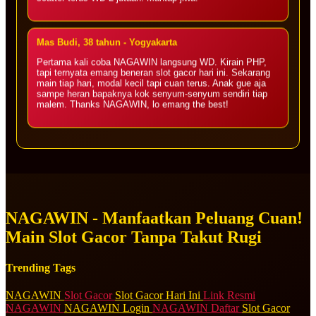
scatter terus WD 2 jutaan. Mantap jiwa!
Mas Budi, 38 tahun - Yogyakarta
Pertama kali coba NAGAWIN langsung WD. Kirain PHP,
tapi ternyata emang beneran slot gacor hari ini. Sekarang
main tiap hari, modal kecil tapi cuan terus. Anak gue aja
sampe heran bapaknya kok senyum-senyum sendiri tiap
malem. Thanks NAGAWIN, lo emang the best!
NAGAWIN - Manfaatkan Peluang Cuan!
Main Slot Gacor Tanpa Takut Rugi
Trending Tags
NAGAWIN
Slot Gacor
Slot Gacor Hari Ini
Link Resmi
NAGAWIN
NAGAWIN Login
NAGAWIN Daftar
Slot Gacor