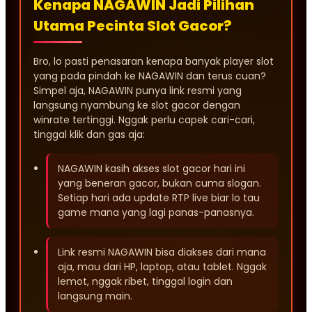
Kenapa NAGAWIN Jadi Pilihan
Utama Pecinta Slot Gacor?
Bro, lo pasti penasaran kenapa banyak player slot
yang pada pindah ke NAGAWIN dan terus cuan?
Simpel aja, NAGAWIN punya link resmi yang
langsung nyambung ke slot gacor dengan
winrate tertinggi. Nggak perlu capek cari-cari,
tinggal klik dan gas aja:
NAGAWIN kasih akses slot gacor hari ini
yang beneran gacor, bukan cuma slogan.
Setiap hari ada update RTP live biar lo tau
game mana yang lagi panas-panasnya.
Link resmi NAGAWIN bisa diakses dari mana
aja, mau dari HP, laptop, atau tablet. Nggak
lemot, nggak ribet, tinggal login dan
langsung main.