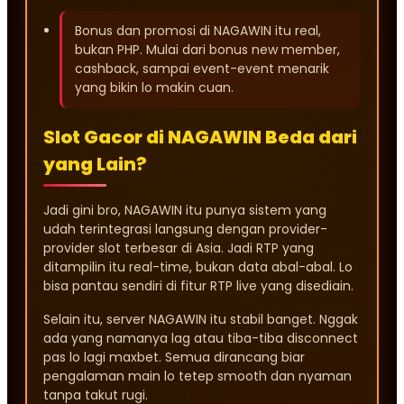
Bonus dan promosi di NAGAWIN itu real,
bukan PHP. Mulai dari bonus new member,
cashback, sampai event-event menarik
yang bikin lo makin cuan.
Slot Gacor di NAGAWIN Beda dari
yang Lain?
Jadi gini bro, NAGAWIN itu punya sistem yang
udah terintegrasi langsung dengan provider-
provider slot terbesar di Asia. Jadi RTP yang
ditampilin itu real-time, bukan data abal-abal. Lo
bisa pantau sendiri di fitur RTP live yang disediain.
Selain itu, server NAGAWIN itu stabil banget. Nggak
ada yang namanya lag atau tiba-tiba disconnect
pas lo lagi maxbet. Semua dirancang biar
pengalaman main lo tetep smooth dan nyaman
tanpa takut rugi.