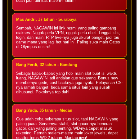
Mas Andri, 37 tahun - Surabaya
Sumpah, NAGAWIN ini link resmi yang paling gampang
diakses. Nggak perlu VPN, nggak perlu ribet. Tinggal klik,
login, dan main. RTP live-nya juga akurat banget, jadi tau
game mana yang lagi hot hari ini. Paling suka main Gates
of Olympus di sini!
Bang Ferdi, 32 tahun - Bandung
Sebagai bapak-bapak yang hobi main slot buat isi waktu
luang, NAGAWIN jadi andalan gue sekarang. Bonus new
membernya gede, cashbacknya juga nyata. Pelayanan CS-
nya ramah banget, beda sama situs lain yang susah
dihubungi. Pokoknya top dah!
Bang Yuda, 35 tahun - Medan
Gue udah coba beberapa situs slot, tapi NAGAWIN yang
paling juara. Servernya stabil, slot gacor-nya beneran
gacor, dan yang paling penting, WD-nya cepet masuk
rekening. Pernah malem-malem main joker jewels, dapet
scatter terus WD 2 jutaan. Mantap jiwa!