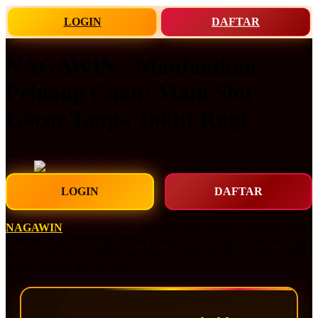
LOGIN
DAFTAR
NAGAWIN - Manfaatkan
Peluang Cuan! Main Slot
Gacor Tanpa Takut Rugi
GRATIS
Akses Resmi NAGAWIN
LOGIN
DAFTAR
NAGAWIN
adalah platform slot gacor yang kasih lo peluang cuan
beneran tanpa takut rugi. Kalau lo lagi nyari slot gacor hari ini yang
gacor parah, NAGAWIN jawabannya. Banyak player udah buktiin
sendiri, tinggal gas aja bosku!