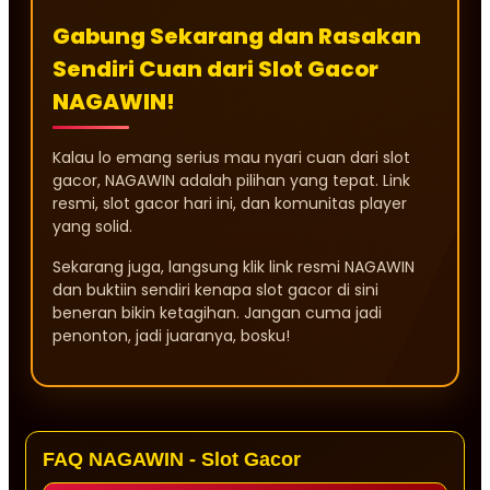
Gabung Sekarang dan Rasakan
Sendiri Cuan dari Slot Gacor
NAGAWIN!
Kalau lo emang serius mau nyari cuan dari slot
gacor, NAGAWIN adalah pilihan yang tepat. Link
resmi, slot gacor hari ini, dan komunitas player
yang solid.
Sekarang juga, langsung klik link resmi NAGAWIN
dan buktiin sendiri kenapa slot gacor di sini
beneran bikin ketagihan. Jangan cuma jadi
penonton, jadi juaranya, bosku!
FAQ NAGAWIN - Slot Gacor