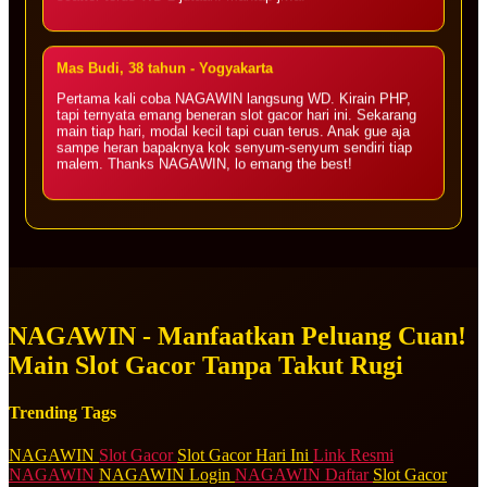
Mas Budi, 38 tahun - Yogyakarta
Pertama kali coba NAGAWIN langsung WD. Kirain PHP,
tapi ternyata emang beneran slot gacor hari ini. Sekarang
main tiap hari, modal kecil tapi cuan terus. Anak gue aja
sampe heran bapaknya kok senyum-senyum sendiri tiap
malem. Thanks NAGAWIN, lo emang the best!
NAGAWIN - Manfaatkan Peluang Cuan!
Main Slot Gacor Tanpa Takut Rugi
Trending Tags
NAGAWIN
Slot Gacor
Slot Gacor Hari Ini
Link Resmi
NAGAWIN
NAGAWIN Login
NAGAWIN Daftar
Slot Gacor