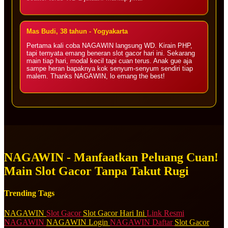
Mas Budi, 38 tahun - Yogyakarta
Pertama kali coba NAGAWIN langsung WD. Kirain PHP,
tapi ternyata emang beneran slot gacor hari ini. Sekarang
main tiap hari, modal kecil tapi cuan terus. Anak gue aja
sampe heran bapaknya kok senyum-senyum sendiri tiap
malem. Thanks NAGAWIN, lo emang the best!
NAGAWIN - Manfaatkan Peluang Cuan!
Main Slot Gacor Tanpa Takut Rugi
Trending Tags
NAGAWIN
Slot Gacor
Slot Gacor Hari Ini
Link Resmi
NAGAWIN
NAGAWIN Login
NAGAWIN Daftar
Slot Gacor