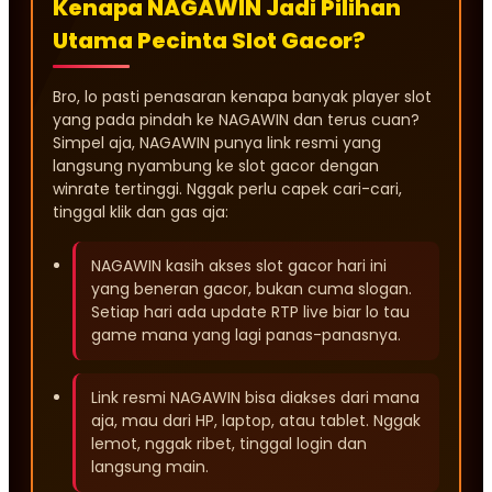
Kenapa NAGAWIN Jadi Pilihan
Utama Pecinta Slot Gacor?
Bro, lo pasti penasaran kenapa banyak player slot
yang pada pindah ke NAGAWIN dan terus cuan?
Simpel aja, NAGAWIN punya link resmi yang
langsung nyambung ke slot gacor dengan
winrate tertinggi. Nggak perlu capek cari-cari,
tinggal klik dan gas aja:
NAGAWIN kasih akses slot gacor hari ini
yang beneran gacor, bukan cuma slogan.
Setiap hari ada update RTP live biar lo tau
game mana yang lagi panas-panasnya.
Link resmi NAGAWIN bisa diakses dari mana
aja, mau dari HP, laptop, atau tablet. Nggak
lemot, nggak ribet, tinggal login dan
langsung main.