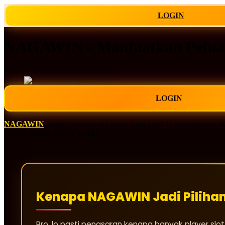
LOGIN
NAGAWIN - Manfaatkan Peluan
GRATIS
Akses Resmi NAGAWIN
LOGIN
NAGAWIN
adalah platform slot gacor yang kasih lo peluang cuan b
sendiri, tinggal gas aja bosku!
Kenapa NAGAWIN Jadi Pilihan
Bro, lo pasti penasaran kenapa banyak player sl