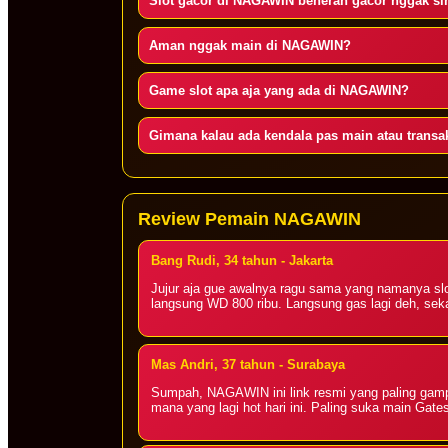
Slot gacor di NAGAWIN beneran gacor nggak si
Aman nggak main di NAGAWIN?
Game slot apa aja yang ada di NAGAWIN?
Gimana kalau ada kendala pas main atau transa
Review Pemain NAGAWIN
Bang Rudi, 34 tahun - Jakarta
Jujur aja gue awalnya ragu sama yang namanya slo
langsung WD 800 ribu. Langsung gas lagi deh, sek
Mas Andri, 37 tahun - Surabaya
Sumpah, NAGAWIN ini link resmi yang paling gampan
mana yang lagi hot hari ini. Paling suka main Gates