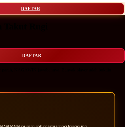
DAFTAR
 Takut Rugi
DAFTAR
g gacor parah, NAGAWIN jawabannya. Banyak player udah buktiin
, NAGAWIN punya link resmi yang langsung