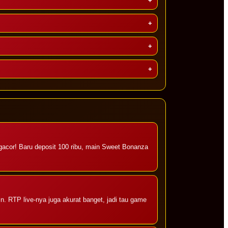
+
+
+
+
gacor! Baru deposit 100 ribu, main Sweet Bonanza
n. RTP live-nya juga akurat banget, jadi tau game