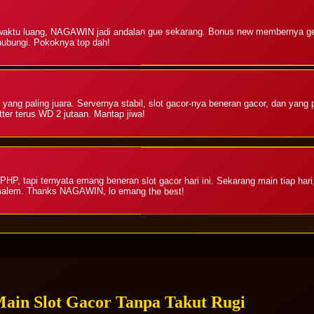
i waktu luang, NAGAWIN jadi andalan gue sekarang. Bonus new membernya g
hubungi. Pokoknya top dah!
ang paling juara. Servernya stabil, slot gacor-nya beneran gacor, dan yang
ter terus WD 2 jutaan. Mantap jiwa!
, tapi ternyata emang beneran slot gacor hari ini. Sekarang main tiap hari,
malem. Thanks NAGAWIN, lo emang the best!
in Slot Gacor Tanpa Takut Rugi