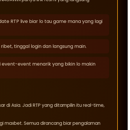
ate RTP live biar lo tau game mana yang lagi
ribet, tinggal login dan langsung main.
 event-event menarik yang bikin lo makin
 di Asia. Jadi RTP yang ditampilin itu real-time,
 lagi maxbet. Semua dirancang biar pengalaman