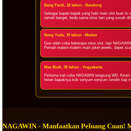
Bang Ferdi, 32 tahun - Bandung
Sebagai bapak-bapak yang hobi main slot buat is
ramah banget, beda sama situs lain yang susah di
Bang Yuda, 35 tahun - Medan
Gue udah coba beberapa situs slot, tapi NAGAWIN y
Pernah malem-malem main joker jewels, dapet scat
Mas Budi, 38 tahun - Yogyakarta
Pertama kali coba NAGAWIN langsung WD. Kirain PHP
heran bapaknya kok senyum-senyum sendiri tiap 
NAGAWIN - Manfaatkan Peluang Cuan! Ma