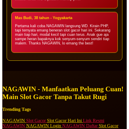
Mas Budi, 38 tahun - Yogyakarta
Pertama kali coba NAGAWIN langsung WD. Kirain PHP,
tapi ternyata emang beneran slot gacor hari ini. Sekarang
main tiap hari, modal kecil tapi cuan terus. Anak gue aja
sampe heran bapaknya kok senyum-senyum sendiri tiap
malem. Thanks NAGAWIN, lo emang the best!
NAGAWIN - Manfaatkan Peluang Cuan!
Main Slot Gacor Tanpa Takut Rugi
Trending Tags
NAGAWIN
Slot Gacor
Slot Gacor Hari Ini
Link Resmi
NAGAWIN
NAGAWIN Login
NAGAWIN Daftar
Slot Gacor