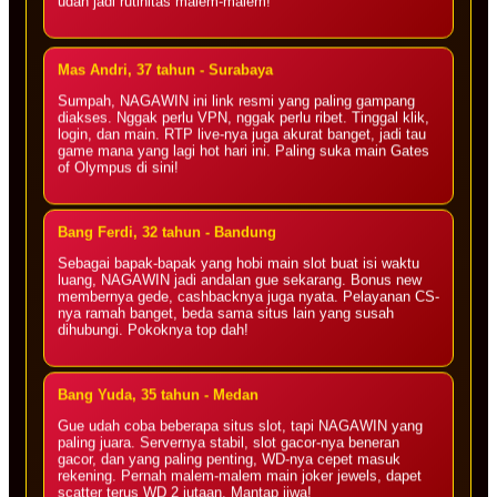
Mas Andri, 37 tahun - Surabaya
Sumpah, NAGAWIN ini link resmi yang paling gampang
diakses. Nggak perlu VPN, nggak perlu ribet. Tinggal klik,
login, dan main. RTP live-nya juga akurat banget, jadi tau
game mana yang lagi hot hari ini. Paling suka main Gates
of Olympus di sini!
Bang Ferdi, 32 tahun - Bandung
Sebagai bapak-bapak yang hobi main slot buat isi waktu
luang, NAGAWIN jadi andalan gue sekarang. Bonus new
membernya gede, cashbacknya juga nyata. Pelayanan CS-
nya ramah banget, beda sama situs lain yang susah
dihubungi. Pokoknya top dah!
Bang Yuda, 35 tahun - Medan
Gue udah coba beberapa situs slot, tapi NAGAWIN yang
paling juara. Servernya stabil, slot gacor-nya beneran
gacor, dan yang paling penting, WD-nya cepet masuk
rekening. Pernah malem-malem main joker jewels, dapet
scatter terus WD 2 jutaan. Mantap jiwa!