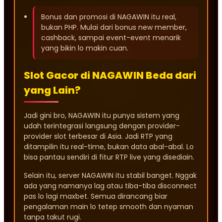
Bonus dan promosi di NAGAWIN itu real,
bukan PHP. Mulai dari bonus new member,
cashback, sampai event-event menarik
yang bikin lo makin cuan.
Slot Gacor di NAGAWIN Beda dari
yang Lain?
Jadi gini bro, NAGAWIN itu punya sistem yang
udah terintegrasi langsung dengan provider-
provider slot terbesar di Asia. Jadi RTP yang
ditampilin itu real-time, bukan data abal-abal. Lo
bisa pantau sendiri di fitur RTP live yang disediain.
Selain itu, server NAGAWIN itu stabil banget. Nggak
ada yang namanya lag atau tiba-tiba disconnect
pas lo lagi maxbet. Semua dirancang biar
pengalaman main lo tetep smooth dan nyaman
tanpa takut rugi.