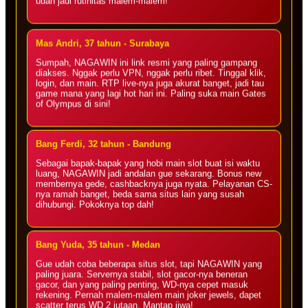
Mas Andri, 37 tahun - Surabaya
Sumpah, NAGAWIN ini link resmi yang paling gampang
diakses. Nggak perlu VPN, nggak perlu ribet. Tinggal klik,
login, dan main. RTP live-nya juga akurat banget, jadi tau
game mana yang lagi hot hari ini. Paling suka main Gates
of Olympus di sini!
Bang Ferdi, 32 tahun - Bandung
Sebagai bapak-bapak yang hobi main slot buat isi waktu
luang, NAGAWIN jadi andalan gue sekarang. Bonus new
membernya gede, cashbacknya juga nyata. Pelayanan CS-
nya ramah banget, beda sama situs lain yang susah
dihubungi. Pokoknya top dah!
Bang Yuda, 35 tahun - Medan
Gue udah coba beberapa situs slot, tapi NAGAWIN yang
paling juara. Servernya stabil, slot gacor-nya beneran
gacor, dan yang paling penting, WD-nya cepet masuk
rekening. Pernah malem-malem main joker jewels, dapet
scatter terus WD 2 jutaan. Mantap jiwa!