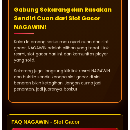
Gabung Sekarang dan Rasakan
Sendiri Cuan dari Slot Gacor
NAGAWIN!
Kalau lo emang serius mau nyari cuan dari slot
gacor, NAGAWIN adalah pilihan yang tepat. Link
resmi, slot gacor hari ini, dan komunitas player
yang solid.
Sekarang juga, langsung klik link resmi NAGAWIN
dan buktiin sendiri kenapa slot gacor di sini
beneran bikin ketagihan. Jangan cuma jadi
penonton, jadi juaranya, bosku!
FAQ NAGAWIN - Slot Gacor