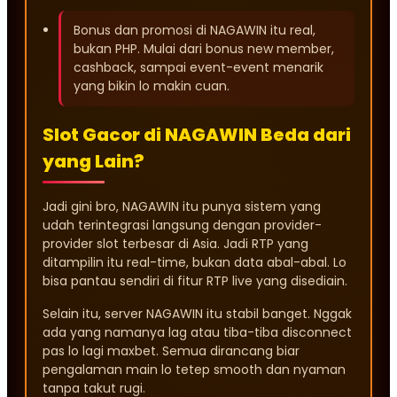
Bonus dan promosi di NAGAWIN itu real,
bukan PHP. Mulai dari bonus new member,
cashback, sampai event-event menarik
yang bikin lo makin cuan.
Slot Gacor di NAGAWIN Beda dari
yang Lain?
Jadi gini bro, NAGAWIN itu punya sistem yang
udah terintegrasi langsung dengan provider-
provider slot terbesar di Asia. Jadi RTP yang
ditampilin itu real-time, bukan data abal-abal. Lo
bisa pantau sendiri di fitur RTP live yang disediain.
Selain itu, server NAGAWIN itu stabil banget. Nggak
ada yang namanya lag atau tiba-tiba disconnect
pas lo lagi maxbet. Semua dirancang biar
pengalaman main lo tetep smooth dan nyaman
tanpa takut rugi.