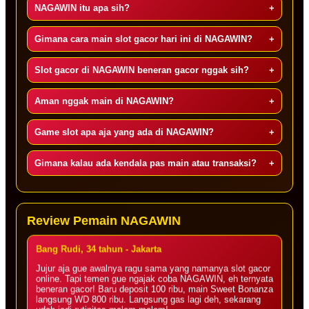
NAGAWIN itu apa sih?
+
Gimana cara main slot gacor hari ini di NAGAWIN?
+
Slot gacor di NAGAWIN beneran gacor nggak sih?
+
Aman nggak main di NAGAWIN?
+
Game slot apa aja yang ada di NAGAWIN?
+
Gimana kalau ada kendala pas main atau transaksi?
+
Review Pemain NAGAWIN
Bang Rudi, 34 tahun - Jakarta
Jujur aja gue awalnya ragu sama yang namanya slot gacor
online. Tapi temen gue ngajak coba NAGAWIN, eh ternyata
beneran gacor! Baru deposit 100 ribu, main Sweet Bonanza
langsung WD 800 ribu. Langsung gas lagi deh, sekarang
udah jadi rutinitas malem-malem!