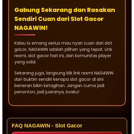
Gabung Sekarang dan Rasakan
Sendiri Cuan dari Slot Gacor
NAGAWIN!
Kalau lo emang serius mau nyari cuan dari slot
gacor, NAGAWIN adalah pilihan yang tepat. Link
resmi, slot gacor hari ini, dan komunitas player
yang solid.
Sekarang juga, langsung klik link resmi NAGAWIN
dan buktiin sendiri kenapa slot gacor di sini
beneran bikin ketagihan. Jangan cuma jadi
penonton, jadi juaranya, bosku!
FAQ NAGAWIN - Slot Gacor