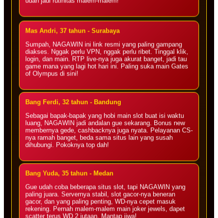
Mas Andri, 37 tahun - Surabaya
Sumpah, NAGAWIN ini link resmi yang paling gampang
diakses. Nggak perlu VPN, nggak perlu ribet. Tinggal klik,
login, dan main. RTP live-nya juga akurat banget, jadi tau
game mana yang lagi hot hari ini. Paling suka main Gates
of Olympus di sini!
Bang Ferdi, 32 tahun - Bandung
Sebagai bapak-bapak yang hobi main slot buat isi waktu
luang, NAGAWIN jadi andalan gue sekarang. Bonus new
membernya gede, cashbacknya juga nyata. Pelayanan CS-
nya ramah banget, beda sama situs lain yang susah
dihubungi. Pokoknya top dah!
Bang Yuda, 35 tahun - Medan
Gue udah coba beberapa situs slot, tapi NAGAWIN yang
paling juara. Servernya stabil, slot gacor-nya beneran
gacor, dan yang paling penting, WD-nya cepet masuk
rekening. Pernah malem-malem main joker jewels, dapet
scatter terus WD 2 jutaan. Mantap jiwa!