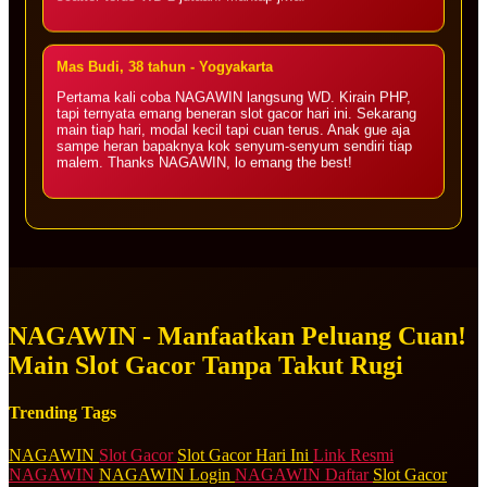
Mas Budi, 38 tahun - Yogyakarta
Pertama kali coba NAGAWIN langsung WD. Kirain PHP,
tapi ternyata emang beneran slot gacor hari ini. Sekarang
main tiap hari, modal kecil tapi cuan terus. Anak gue aja
sampe heran bapaknya kok senyum-senyum sendiri tiap
malem. Thanks NAGAWIN, lo emang the best!
NAGAWIN - Manfaatkan Peluang Cuan!
Main Slot Gacor Tanpa Takut Rugi
Trending Tags
NAGAWIN
Slot Gacor
Slot Gacor Hari Ini
Link Resmi
NAGAWIN
NAGAWIN Login
NAGAWIN Daftar
Slot Gacor