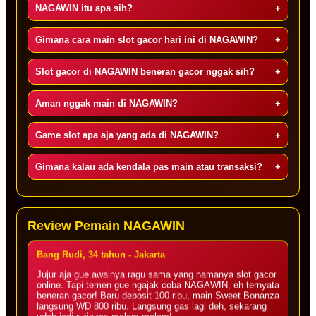
NAGAWIN itu apa sih?
+
Gimana cara main slot gacor hari ini di NAGAWIN?
+
Slot gacor di NAGAWIN beneran gacor nggak sih?
+
Aman nggak main di NAGAWIN?
+
Game slot apa aja yang ada di NAGAWIN?
+
Gimana kalau ada kendala pas main atau transaksi?
+
Review Pemain NAGAWIN
Bang Rudi, 34 tahun - Jakarta
Jujur aja gue awalnya ragu sama yang namanya slot gacor
online. Tapi temen gue ngajak coba NAGAWIN, eh ternyata
beneran gacor! Baru deposit 100 ribu, main Sweet Bonanza
langsung WD 800 ribu. Langsung gas lagi deh, sekarang
udah jadi rutinitas malem-malem!