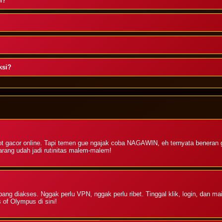
h?
ksi?
t gacor online. Tapi temen gue ngajak coba NAGAWIN, eh ternyata beneran 
arang udah jadi rutinitas malem-malem!
g diakses. Nggak perlu VPN, nggak perlu ribet. Tinggal klik, login, dan mai
 of Olympus di sini!