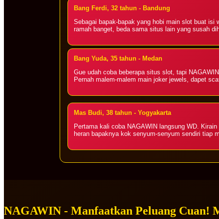
Bang Ferdi, 32 tahun - Bandung
Sebagai bapak-bapak yang hobi main slot buat is
ramah banget, beda sama situs lain yang susah di
Bang Yuda, 35 tahun - Medan
Gue udah coba beberapa situs slot, tapi NAGAWIN y
Pernah malem-malem main joker jewels, dapet scat
Mas Budi, 38 tahun - Yogyakarta
Pertama kali coba NAGAWIN langsung WD. Kirain PHP
heran bapaknya kok senyum-senyum sendiri tiap 
NAGAWIN - Manfaatkan Peluang Cuan! Ma