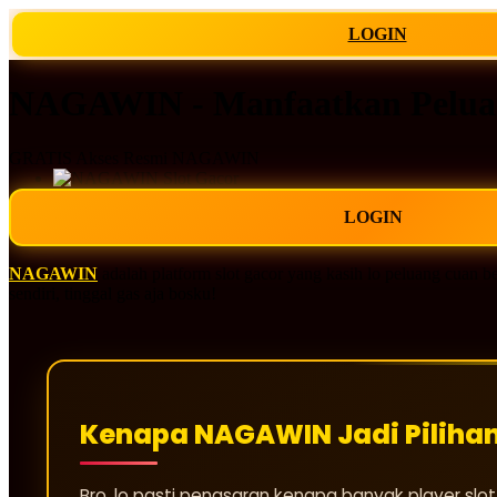
LOGIN
NAGAWIN - Manfaatkan Peluan
GRATIS
Akses Resmi NAGAWIN
LOGIN
NAGAWIN
adalah platform slot gacor yang kasih lo peluang cuan b
sendiri, tinggal gas aja bosku!
Kenapa NAGAWIN Jadi Pilihan
Bro, lo pasti penasaran kenapa banyak player sl