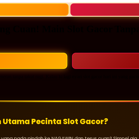
g Cuan! Main Slot Gacor Tanpa
eneran tanpa takut rugi. Kalau lo lagi nyari slot gacor hari ini yan
 Utama Pecinta Slot Gacor?
ot yang pada pindah ke NAGAWIN dan terus cuan? Simpel aja