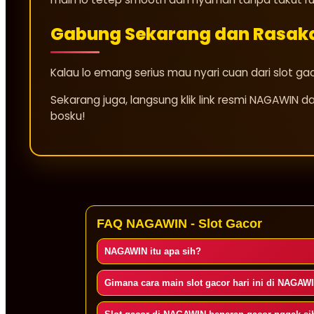
Gabung Sekarang dan Rasakan
Kalau lo emang serius mau nyari cuan dari slot gaco
Sekarang juga, langsung klik link resmi NAGAWIN da
bosku!
FAQ NAGAWIN - Slot Gacor
NAGAWIN itu apa sih?
Gimana cara main slot gacor hari ini di NAGAW