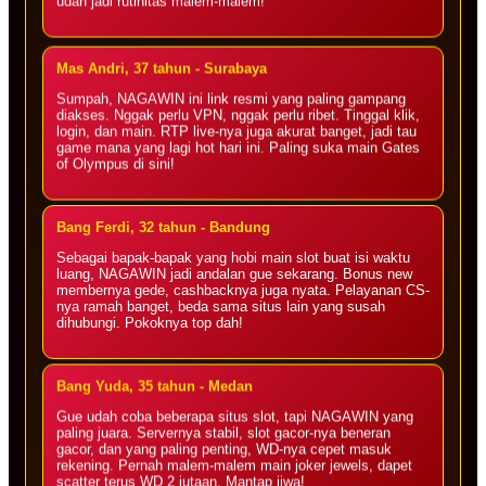
Mas Andri, 37 tahun - Surabaya
Sumpah, NAGAWIN ini link resmi yang paling gampang
diakses. Nggak perlu VPN, nggak perlu ribet. Tinggal klik,
login, dan main. RTP live-nya juga akurat banget, jadi tau
game mana yang lagi hot hari ini. Paling suka main Gates
of Olympus di sini!
Bang Ferdi, 32 tahun - Bandung
Sebagai bapak-bapak yang hobi main slot buat isi waktu
luang, NAGAWIN jadi andalan gue sekarang. Bonus new
membernya gede, cashbacknya juga nyata. Pelayanan CS-
nya ramah banget, beda sama situs lain yang susah
dihubungi. Pokoknya top dah!
Bang Yuda, 35 tahun - Medan
Gue udah coba beberapa situs slot, tapi NAGAWIN yang
paling juara. Servernya stabil, slot gacor-nya beneran
gacor, dan yang paling penting, WD-nya cepet masuk
rekening. Pernah malem-malem main joker jewels, dapet