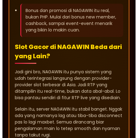
Bonus dan promosi di NAGAWIN itu real,
bukan PHP. Mulai dari bonus new member,
cashback, sampai event-event menarik
yang bikin lo makin cuan.
Slot Gacor di NAGAWIN Beda dari
yang Lain?
Jadi gini bro, NAGAWIN itu punya sistem yang
udah terintegrasi langsung dengan provider-
provider slot terbesar di Asia. Jadi RTP yang
ditampilin itu real-time, bukan data abal-abal. Lo
bisa pantau sendiri di fitur RTP live yang disediain.
Selain itu, server NAGAWIN itu stabil banget. Nggak
ada yang namanya lag atau tiba-tiba disconnect
pas lo lagi maxbet. Semua dirancang biar
pengalaman main lo tetep smooth dan nyaman
tanpa takut rugi.