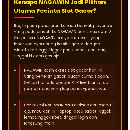
Kenapa NAGAWIN Jadi Pilihan
Utama Pecinta Slot Gacor?
Bro, lo pasti penasaran kenapa banyak player slot
yang pada pindah ke NAGAWIN dan terus cuan?
Simpel aja, NAGAWIN punya link resmi yang
langsung nyambung ke slot gacor dengan
winrate tertinggi. Nggak perlu capek cari-cari,
tinggal klik dan gas aja:
NAGAWIN kasih akses slot gacor hari ini
yang beneran gacor, bukan cuma slogan.
Setiap hari ada update RTP live biar lo tau
game mana yang lagi panas-panasnya.
Link resmi NAGAWIN bisa diakses dari mana
aja, mau dari HP, laptop, atau tablet. Nggak
lemot, nggak ribet, tinggal login dan
langsung main.