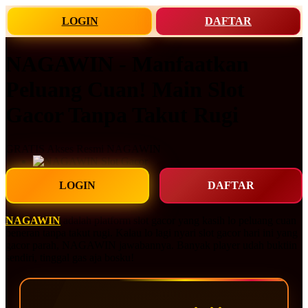
LOGIN
DAFTAR
NAGAWIN - Manfaatkan
Peluang Cuan! Main Slot
Gacor Tanpa Takut Rugi
GRATIS
Akses Resmi NAGAWIN
LOGIN
DAFTAR
NAGAWIN
adalah platform slot gacor yang kasih lo peluang cuan
beneran tanpa takut rugi. Kalau lo lagi nyari slot gacor hari ini yang
gacor parah, NAGAWIN jawabannya. Banyak player udah buktiin
sendiri, tinggal gas aja bosku!