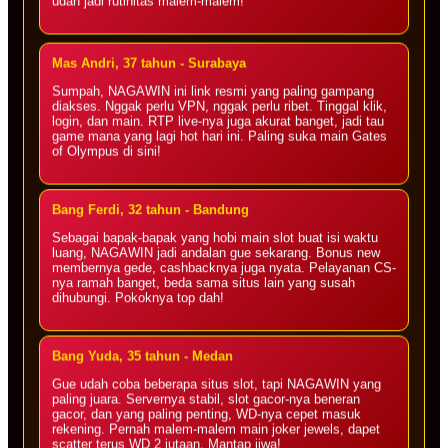
Mas Andri, 37 tahun - Surabaya
Sumpah, NAGAWIN ini link resmi yang paling gampang
diakses. Nggak perlu VPN, nggak perlu ribet. Tinggal klik,
login, dan main. RTP live-nya juga akurat banget, jadi tau
game mana yang lagi hot hari ini. Paling suka main Gates
of Olympus di sini!
Bang Ferdi, 32 tahun - Bandung
Sebagai bapak-bapak yang hobi main slot buat isi waktu
luang, NAGAWIN jadi andalan gue sekarang. Bonus new
membernya gede, cashbacknya juga nyata. Pelayanan CS-
nya ramah banget, beda sama situs lain yang susah
dihubungi. Pokoknya top dah!
Bang Yuda, 35 tahun - Medan
Gue udah coba beberapa situs slot, tapi NAGAWIN yang
paling juara. Servernya stabil, slot gacor-nya beneran
gacor, dan yang paling penting, WD-nya cepet masuk
rekening. Pernah malem-malem main joker jewels, dapet
scatter terus WD 2 jutaan. Mantap jiwa!