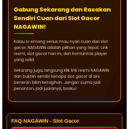
Gabung Sekarang dan Rasakan
Sendiri Cuan dari Slot Gacor
NAGAWIN!
Kalau lo emang serius mau nyari cuan dari slot
gacor, NAGAWIN adalah pilihan yang tepat. Link
resmi, slot gacor hari ini, dan komunitas player
yang solid.
Sekarang juga, langsung klik link resmi NAGAWIN
dan buktiin sendiri kenapa slot gacor di sini
beneran bikin ketagihan. Jangan cuma jadi
penonton, jadi juaranya, bosku!
FAQ NAGAWIN - Slot Gacor