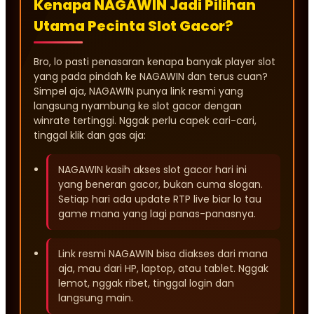
Kenapa NAGAWIN Jadi Pilihan
Utama Pecinta Slot Gacor?
Bro, lo pasti penasaran kenapa banyak player slot
yang pada pindah ke NAGAWIN dan terus cuan?
Simpel aja, NAGAWIN punya link resmi yang
langsung nyambung ke slot gacor dengan
winrate tertinggi. Nggak perlu capek cari-cari,
tinggal klik dan gas aja:
NAGAWIN kasih akses slot gacor hari ini
yang beneran gacor, bukan cuma slogan.
Setiap hari ada update RTP live biar lo tau
game mana yang lagi panas-panasnya.
Link resmi NAGAWIN bisa diakses dari mana
aja, mau dari HP, laptop, atau tablet. Nggak
lemot, nggak ribet, tinggal login dan
langsung main.