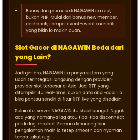
Bonus dan promosi di NAGAWIN itu real,
bukan PHP. Mulai dari bonus new member,
cashback, sampai event-event menarik
yang bikin lo makin cuan.
Slot Gacor di NAGAWIN Beda dari
yang Lain?
Jadi gini bro, NAGAWIN itu punya sistem yang
udah terintegrasi langsung dengan provider-
provider slot terbesar di Asia. Jadi RTP yang
ditampilin itu real-time, bukan data abal-abal. Lo
bisa pantau sendiri di fitur RTP live yang disediain.
Selain itu, server NAGAWIN itu stabil banget. Nggak
ada yang namanya lag atau tiba-tiba disconnect
pas lo lagi maxbet. Semua dirancang biar
pengalaman main lo tetep smooth dan nyaman
tanpa takut rugi.