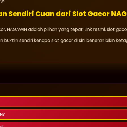
 Sendiri Cuan dari Slot Gacor NA
r, NAGAWIN adalah pilihan yang tepat. Link resmi, slot gacor 
n buktiin sendiri kenapa slot gacor di sini beneran bikin ket
IN?