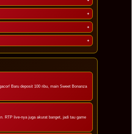
+
+
+
+
gacor! Baru deposit 100 ribu, main Sweet Bonanza
n. RTP live-nya juga akurat banget, jadi tau game