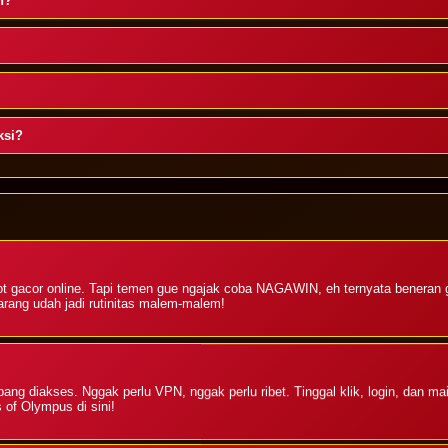
h?
ksi?
t gacor online. Tapi temen gue ngajak coba NAGAWIN, eh ternyata beneran 
arang udah jadi rutinitas malem-malem!
g diakses. Nggak perlu VPN, nggak perlu ribet. Tinggal klik, login, dan mai
 of Olympus di sini!