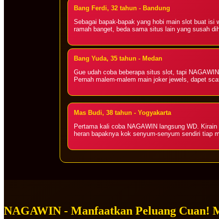
Bang Ferdi, 32 tahun - Bandung
Sebagai bapak-bapak yang hobi main slot buat is
ramah banget, beda sama situs lain yang susah di
Bang Yuda, 35 tahun - Medan
Gue udah coba beberapa situs slot, tapi NAGAWIN y
Pernah malem-malem main joker jewels, dapet scat
Mas Budi, 38 tahun - Yogyakarta
Pertama kali coba NAGAWIN langsung WD. Kirain PHP
heran bapaknya kok senyum-senyum sendiri tiap 
NAGAWIN - Manfaatkan Peluang Cuan! Ma