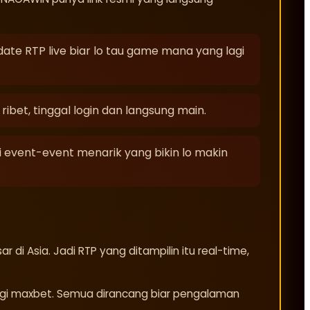
ate RTP live biar lo tau game mana yang lagi
ribet, tinggal login dan langsung main.
 event-event menarik yang bikin lo makin
 di Asia. Jadi RTP yang ditampilin itu real-time,
 lagi maxbet. Semua dirancang biar pengalaman