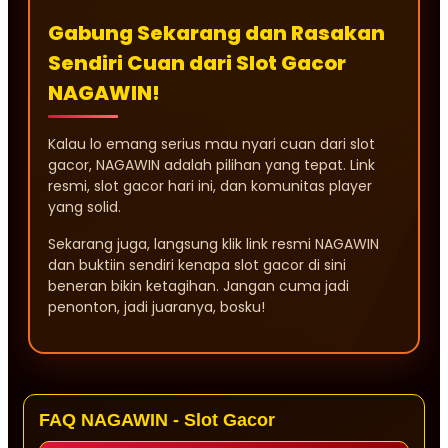
Gabung Sekarang dan Rasakan
Sendiri Cuan dari Slot Gacor
NAGAWIN!
Kalau lo emang serius mau nyari cuan dari slot
gacor, NAGAWIN adalah pilihan yang tepat. Link
resmi, slot gacor hari ini, dan komunitas player
yang solid.
Sekarang juga, langsung klik link resmi NAGAWIN
dan buktiin sendiri kenapa slot gacor di sini
beneran bikin ketagihan. Jangan cuma jadi
penonton, jadi juaranya, bosku!
FAQ NAGAWIN - Slot Gacor