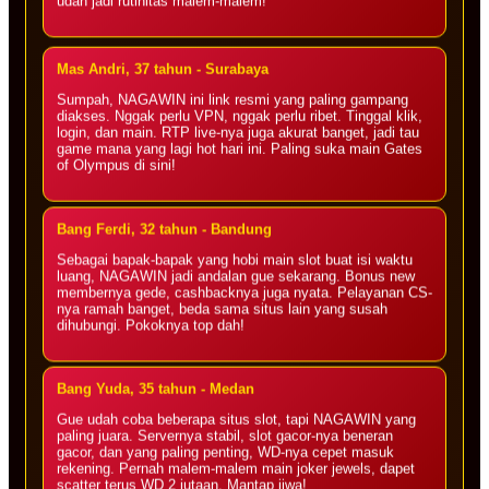
Mas Andri, 37 tahun - Surabaya
Sumpah, NAGAWIN ini link resmi yang paling gampang
diakses. Nggak perlu VPN, nggak perlu ribet. Tinggal klik,
login, dan main. RTP live-nya juga akurat banget, jadi tau
game mana yang lagi hot hari ini. Paling suka main Gates
of Olympus di sini!
Bang Ferdi, 32 tahun - Bandung
Sebagai bapak-bapak yang hobi main slot buat isi waktu
luang, NAGAWIN jadi andalan gue sekarang. Bonus new
membernya gede, cashbacknya juga nyata. Pelayanan CS-
nya ramah banget, beda sama situs lain yang susah
dihubungi. Pokoknya top dah!
Bang Yuda, 35 tahun - Medan
Gue udah coba beberapa situs slot, tapi NAGAWIN yang
paling juara. Servernya stabil, slot gacor-nya beneran
gacor, dan yang paling penting, WD-nya cepet masuk
rekening. Pernah malem-malem main joker jewels, dapet
scatter terus WD 2 jutaan. Mantap jiwa!