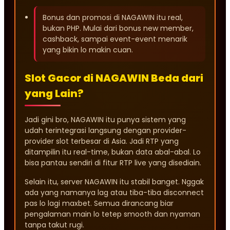
Bonus dan promosi di NAGAWIN itu real,
bukan PHP. Mulai dari bonus new member,
cashback, sampai event-event menarik
yang bikin lo makin cuan.
Slot Gacor di NAGAWIN Beda dari
yang Lain?
Jadi gini bro, NAGAWIN itu punya sistem yang
udah terintegrasi langsung dengan provider-
provider slot terbesar di Asia. Jadi RTP yang
ditampilin itu real-time, bukan data abal-abal. Lo
bisa pantau sendiri di fitur RTP live yang disediain.
Selain itu, server NAGAWIN itu stabil banget. Nggak
ada yang namanya lag atau tiba-tiba disconnect
pas lo lagi maxbet. Semua dirancang biar
pengalaman main lo tetep smooth dan nyaman
tanpa takut rugi.