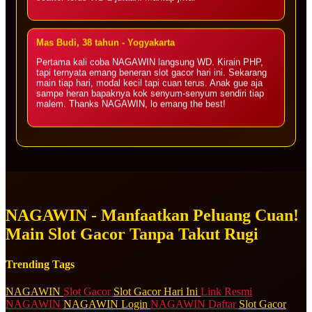
Mas Budi, 38 tahun - Yogyakarta
Pertama kali coba NAGAWIN langsung WD. Kirain PHP,
tapi ternyata emang beneran slot gacor hari ini. Sekarang
main tiap hari, modal kecil tapi cuan terus. Anak gue aja
sampe heran bapaknya kok senyum-senyum sendiri tiap
malem. Thanks NAGAWIN, lo emang the best!
NAGAWIN - Manfaatkan Peluang Cuan!
Main Slot Gacor Tanpa Takut Rugi
Trending Tags
NAGAWIN
Slot Gacor
Slot Gacor Hari Ini
Link Resmi
NAGAWIN
NAGAWIN Login
NAGAWIN Daftar
Slot Gacor